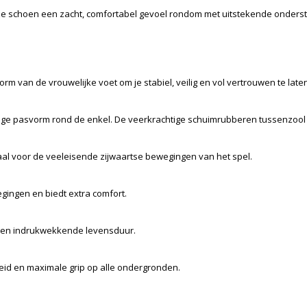
ze schoen een zacht, comfortabel gevoel rondom met uitstekende onderst
rm van de vrouwelijke voet om je stabiel, veilig en vol vertrouwen te lat
lige pasvorm rond de enkel. De veerkrachtige schuimrubberen tussenzool 
ideaal voor de veeleisende zijwaartse bewegingen van het spel.
egingen en biedt extra comfort.
 een indrukwekkende levensduur.
eid en maximale grip op alle ondergronden.