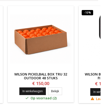
-10%
WILSON PICKELBALL BOX TRU 32
WILSON BLAZ
OUTDOOR 48 STUKS
FIBER
€ 150,00
€ 162
Wilson Pickelball Box TRU 32 OUT
In winkelwagen
Bekijk
FIERCE PRO PICKLEBALL
In winkel
Op voorraad (2)

Laatst
