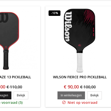
-10%
AZE 13 PICKLEBALL
WILSON FIERCE PRO PICKLEBALL
,00
€ 90,00
€ 110,00
€ 100,00
WILSON BLAZE 13 PICKLEBALL
WILSON 
lwagen
Bekijk
In winkelwagen
Bekijk
 voorraad (5)
Niet op voorraad
