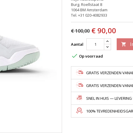
Burg. Roellstaat 8
1064 BM Amsterdam
Tel. +31 020-4082933
€ 90,00
€ 100,00
I
Aantal


Op voorraad
GRATIS VERZENDEN VANAF
GRATIS VERZENDEN VANAF 
SNEL IN HUIS — LEVERING
100% TEVREDENHEIDSGARA