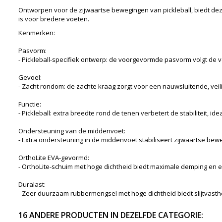
Ontworpen voor de zijwaartse bewegingen van pickleball, biedt de
is voor bredere voeten.
Kenmerken:
Pasvorm:
- Pickleball-specifiek ontwerp: de voorgevormde pasvorm volgt de vo
Gevoel:
- Zacht rondom: de zachte kraag zorgt voor een nauwsluitende, vei
Functie:
- Pickleball: extra breedte rond de tenen verbetert de stabiliteit, 
Ondersteuning van de middenvoet:
- Extra ondersteuning in de middenvoet stabiliseert zijwaartse bew
OrthoLite EVA-gevormd:
- OrthoLite-schuim met hoge dichtheid biedt maximale demping en
Duralast:
- Zeer duurzaam rubbermengsel met hoge dichtheid biedt slijtvasth
16 ANDERE PRODUCTEN IN DEZELFDE CATEGORIE: