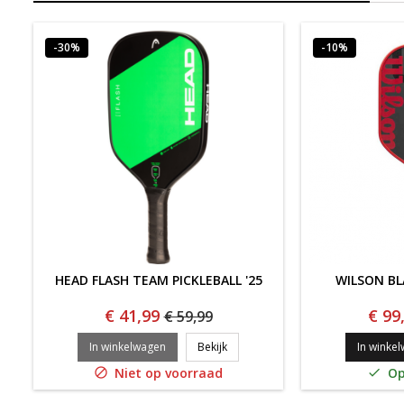
-30%
-10%
HEAD FLASH TEAM PICKLEBALL '25
WILSON BL
€ 41,99
€ 99
€ 59,99
HEAD FLASH TEAM PICKLEBALL '25
In winkelwagen
Bekijk
In winke
Niet op voorraad
Op

