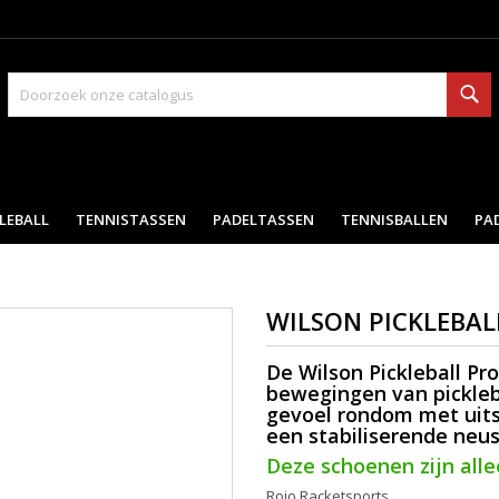
Zo
LEBALL
TENNISTASSEN
PADELTASSEN
TENNISBALLEN
PA
WILSON PICKLEBA
De
Wilson Pickleball Pro
bewegingen van pickleb
gevoel rondom met uit
een stabiliserende neus
Deze schoenen zijn alle
Rojo Racketsports