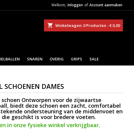
Welkom,
Inloggen
of
Account aanmaken
eken
Winkelwagen
0
Producten -
€ 0,00
DELBALLEN
SNAREN
OVERIG
GRIPS
SALE
LL SCHOENEN DAMES
schoen
Ontworpen voor de zijwaartse
all, biedt deze schoen een zacht, comfortabel
stekende ondersteuning van de middenvoet en
 die geschikt is voor bredere voeten.
en in onze fysieke winkel verkrijgbaar.