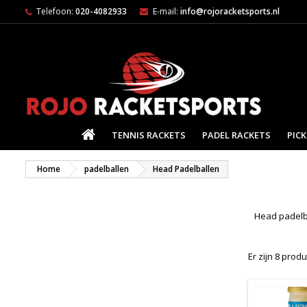
Telefoon:
020-4082933
E-mail:
info@rojoracketsports.nl
HOME
TENNIS RACKETS
PADEL RACKETS
PICK
Home
padelballen
Head Padelballen
Head padelba
Er zijn 8 prod