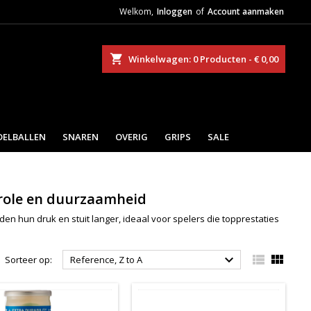
Welkom,
Inloggen
of
Account aanmaken
eken
Winkelwagen
0
Producten -
€ 0,00
DELBALLEN
SNAREN
OVERIG
GRIPS
SALE
trole en duurzaamheid
n hun druk en stuit langer, ideaal voor spelers die topprestaties



Sorteer op:
Reference, Z to A