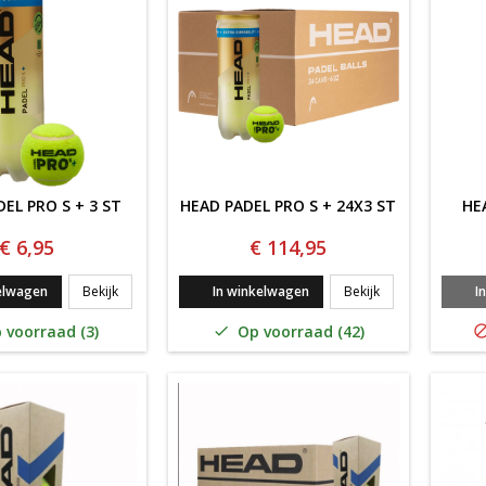
EL PRO S + 3 ST
HEAD PADEL PRO S + 24X3 ST
HE
€ 6,95
€ 114,95
HEAD PADEL PRO S + 3 ST
HEAD PADEL PRO 
elwagen
Bekijk
In winkelwagen
Bekijk
I
 voorraad (3)
Op voorraad (42)
