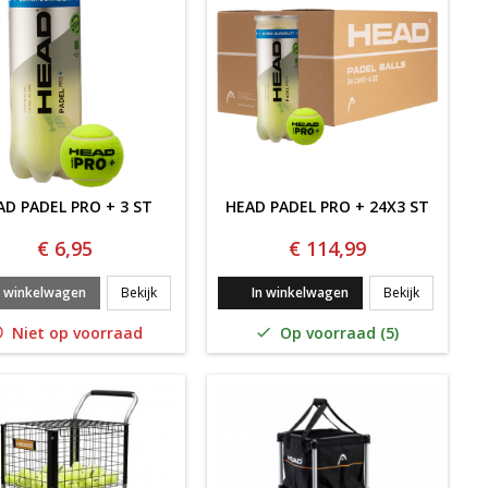
AD PADEL PRO + 3 ST
HEAD PADEL PRO + 24X3 ST
€ 6,95
€ 114,99
S + 24X3 ST
HEAD PADEL PRO + 3 ST
HEAD PADE
n winkelwagen
Bekijk
In winkelwagen
Bekijk
Niet op voorraad
Op voorraad (5)

