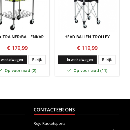
D TRAINER/BALLENKAR
HEAD BALLEN TROLLEY
€ 179,99
€ 119,99
PRESSURELESS 24x3
HEAD TRAINER/BALLENKAR
HEAD BALL
n winkelwagen
Bekijk
In winkelwagen
Bekijk
Op voorraad (2)
Op voorraad (11)


CONTACTEER ONS
Rojo Racketsports