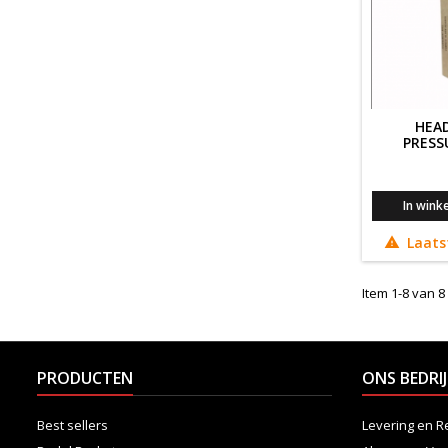
HEAD
PRESS
In wink
Laats

Item 1-8 van 8 
PRODUCTEN
ONS BEDRIJ
Best sellers
Levering en R