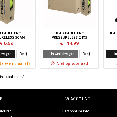
 PADEL PRO
HEAD PADEL PRO
HEA
URELESS 3CAN
PRESSURELESS 24X3
€ 6,99
€ 114,99
HEAD PADEL PRO PRESSURELESS 3can
HEAD PADEL PRO 
elwagen
Bekijk
In winkelwagen
Bekijk
I
te exemplaar (1)
Niet op voorraad

in totaal item(s)
F
UW ACCOUNT
etouren
Persoonlijke Info