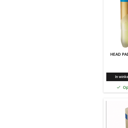
HEAD PAD
In wink
Op
