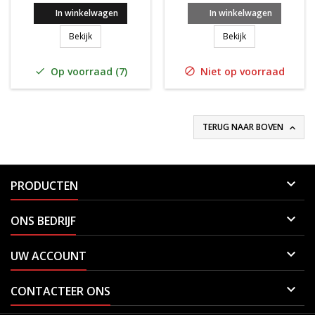
In winkelwagen
In winkelwagen
ROJORACKETSPORTS WET OVERGRIP 60 BOX
ROJORACKETSPOR
Bekijk
Bekijk
Op voorraad (7)
Niet op voorraad


TERUG NAAR BOVEN


PRODUCTEN

ONS BEDRIJF

UW ACCOUNT

CONTACTEER ONS