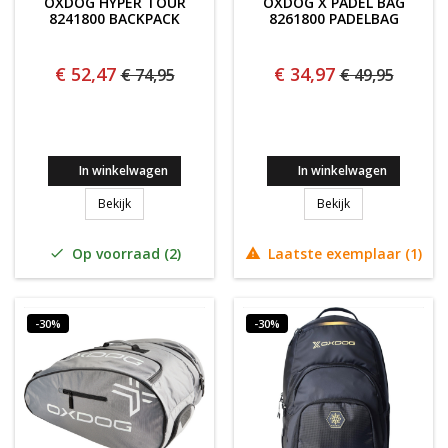
OXDOG HYPER TOUR
OXDOG X PADEL BAG
8241800 BACKPACK
8261800 PADELBAG
€ 52,47
€ 34,97
€ 74,95
€ 49,95
In winkelwagen
In winkelwagen
Oxdog Hyper TOUR 8241800 Backpack
Oxdog X Padel B
Bekijk
Bekijk
Op voorraad (2)
Laatste exemplaar (1)


-30%
-30%