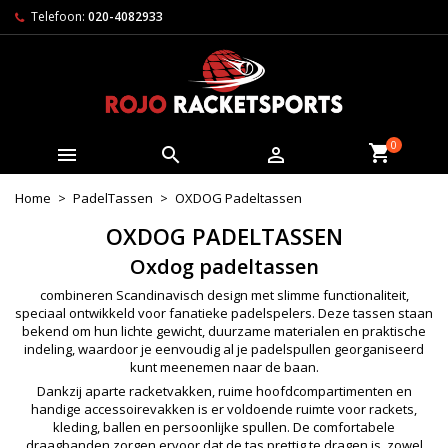
Telefoon:
020-4082933
0



Home
PadelTassen
OXDOG Padeltassen
OXDOG PADELTASSEN
Oxdog padeltassen
combineren Scandinavisch design met slimme functionaliteit,
speciaal ontwikkeld voor fanatieke padelspelers. Deze tassen staan
bekend om hun lichte gewicht, duurzame materialen en praktische
indeling, waardoor je eenvoudig al je padelspullen georganiseerd
kunt meenemen naar de baan.
Dankzij aparte racketvakken, ruime hoofdcompartimenten en
handige accessoirevakken is er voldoende ruimte voor rackets,
kleding, ballen en persoonlijke spullen. De comfortabele
draagbanden zorgen ervoor dat de tas prettig te dragen is, zowel