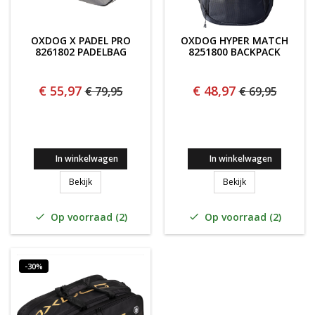
OXDOG X PADEL PRO
OXDOG HYPER MATCH
8261802 PADELBAG
8251800 BACKPACK
€ 55,97
€ 48,97
€ 79,95
€ 69,95
In winkelwagen
In winkelwagen
Oxdog X Padel Pro 8261802 Padelbag
Oxdog Hyper Mat
Bekijk
Bekijk
Op voorraad (2)
Op voorraad (2)


-30%