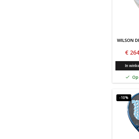
WILSON D
€ 264
In wink
Op 

-10%