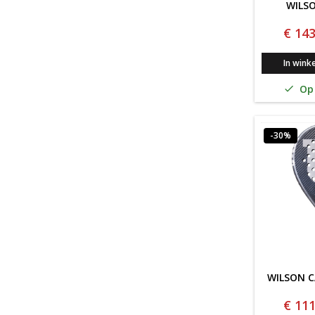
WILSO
€ 143
In wink
Op 

-30%
WILSON C
€ 111