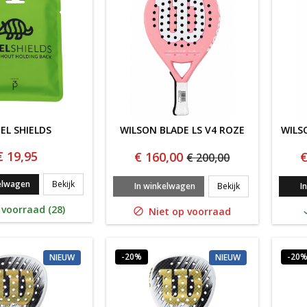
EL SHIELDS
WILSON BLADE LS V4 ROZE
WILS
€ 19,95
€ 160,00
€
€ 200,00
PADEL SHIELDS
elwagen
Bekijk
WILSON BLADE LS
In winkelwagen
Bekijk
I
voorraad (28)
Niet op voorraad

-20%
-20
NIEUW
NIEUW