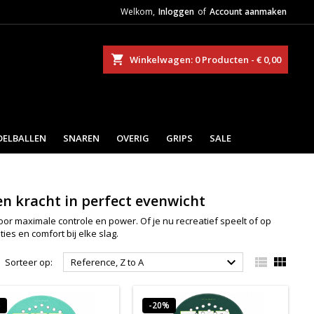
Welkom,
Inloggen
of
Account aanmaken
eken
Winkelwagen
0
Producten -
€ 0,00
DELBALLEN
SNAREN
OVERIG
GRIPS
SALE
en kracht in perfect evenwicht
r maximale controle en power. Of je nu recreatief speelt of op
ies en comfort bij elke slag.



Sorteer op:
Reference, Z to A
%
-20%