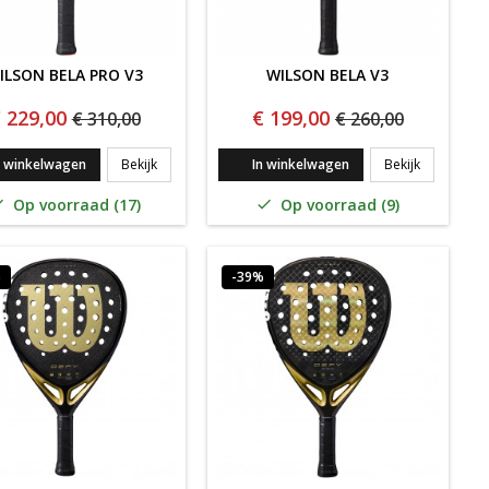
ILSON BELA PRO V3
WILSON BELA V3
 229,00
€ 199,00
€ 310,00
€ 260,00
LS V1
WILSON BELA PRO V3
WILSON BE
n winkelwagen
Bekijk
In winkelwagen
Bekijk
Op voorraad (17)
Op voorraad (9)


%
-39%