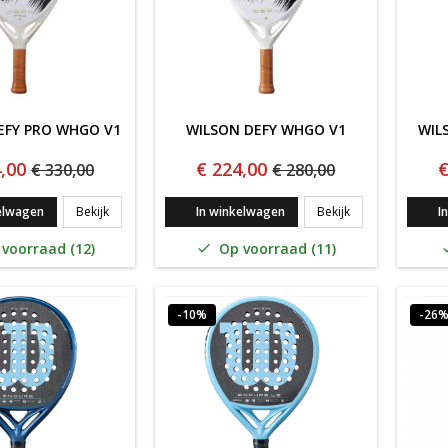
EFY PRO WHGO V1
WILSON DEFY WHGO V1
WIL
,00
€ 224,00
€
€ 330,00
€ 280,00
Wilson Defy Pro WHGO V1
Wilson Defy WH
elwagen
Bekijk
In winkelwagen
Bekijk
I
voorraad (12)
Op voorraad (11)

-10%
-26