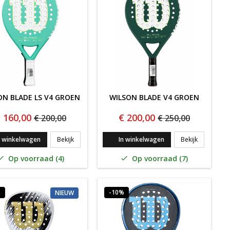
ON BLADE LS V4 GROEN
WILSON BLADE V4 GROEN
 160,00
€ 200,00
€ 200,00
€ 250,00
 V4 ROZE
WILSON BLADE LS V4 GROEN
WILSON BL
n winkelwagen
Bekijk
In winkelwagen
Bekijk
Op voorraad (4)
Op voorraad (7)


%
-10%
NIEUW