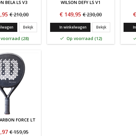
N BELA LS V3
WILSON DEFY LS V1
,95
€ 149,95
€
€ 210,00
€ 230,00
WILSON BELA LS V3
Wilson Defy LS V
elwagen
Bekijk
In winkelwagen
Bekijk
I
voorraad (28)
Op voorraad (12)

ARBON FORCE LT
,97
€ 159,95