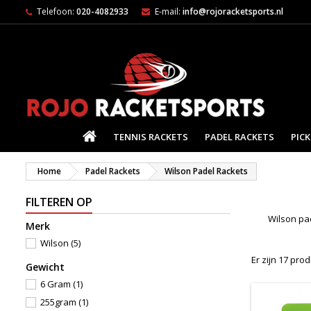
Telefoon:
020-4082933
E-mail:
info@rojoracketsports.nl
HOME
TENNIS RACKETS
PADEL RACKETS
PICK
Home
Padel Rackets
Wilson Padel Rackets
FILTEREN OP
Wilson pa
Merk
Wilson
(5)
Er zijn 17 pro
Gewicht
6 Gram
(1)
255gram
(1)