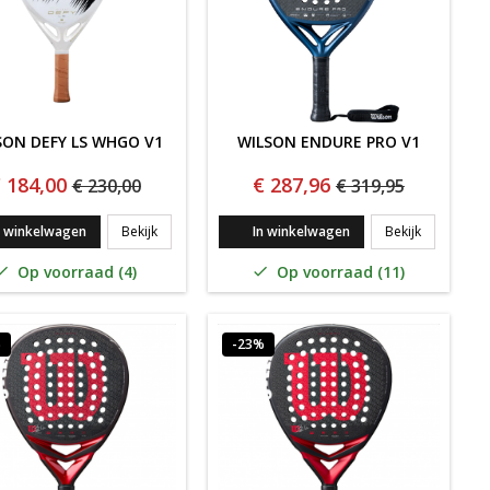
SON DEFY LS WHGO V1
WILSON ENDURE PRO V1
 184,00
€ 287,96
€ 230,00
€ 319,95
GO V1
Wilson Defy LS WHGO V1
WILSON EN
n winkelwagen
Bekijk
In winkelwagen
Bekijk
Op voorraad (4)
Op voorraad (11)


%
-23%