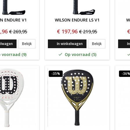
N ENDURE V1
WILSON ENDURE LS V1
W
,96
€ 197,96
€
€ 269,95
€ 219,95
WILSON ENDURE V1
WILSON ENDURE 
elwagen
Bekijk
In winkelwagen
Bekijk
I
 voorraad (9)
Op voorraad (5)

-35%
-36