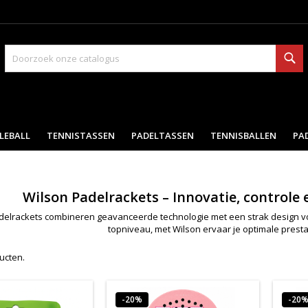
Zo
LEBALL
TENNISTASSEN
PADELTASSEN
TENNISBALLEN
PA
Wilson Padelrackets – Innovatie, controle 
delrackets combineren geavanceerde technologie met een strak design voo
topniveau, met Wilson ervaar je optimale prestat
ducten.
-20%
-20