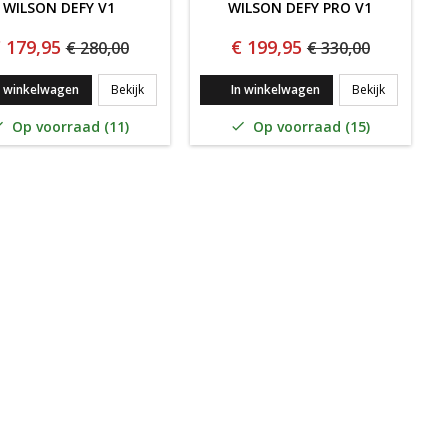
WILSON DEFY V1
WILSON DEFY PRO V1
 179,95
€ 199,95
€ 280,00
€ 330,00
1
Wilson Defy V1
Wilson Def
n winkelwagen
Bekijk
In winkelwagen
Bekijk
Op voorraad (11)
Op voorraad (15)

