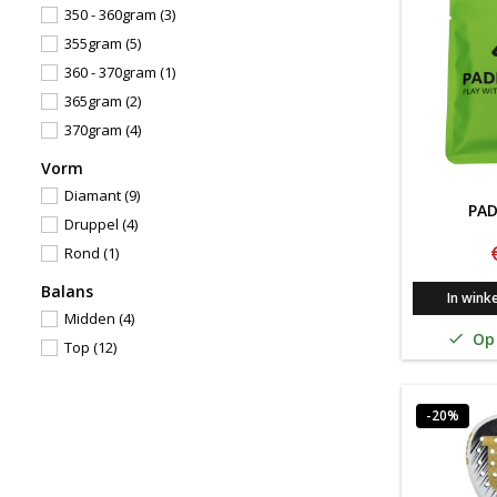
350 - 360gram
(3)
355gram
(5)
360 - 370gram
(1)
365gram
(2)
370gram
(4)
Vorm
Diamant
(9)
PAD
Druppel
(4)
Rond
(1)
Balans
In wink
Midden
(4)
Op 

Top
(12)
-20%