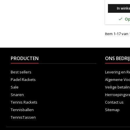
In wink
Op

Item 1-17 van 1
PRODUCTEN
ONS BEDRIJ
Best sellers
Levering en R
Padel Rackets
Algemene Vo
Sale
Veilige betali
Snaren
Herroepingsr
Tennis Rackets
Contact us
Tennisballen
Sitemap
TennisTassen