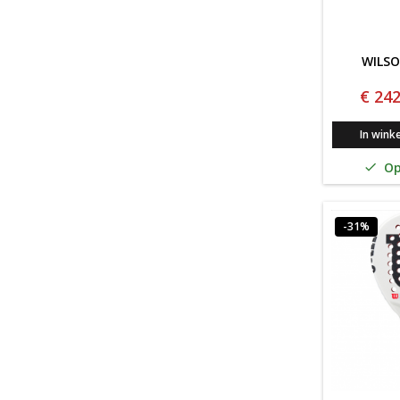
WILSO
€ 242
In wink
Op

-31%