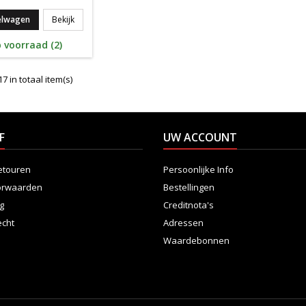
Wilson Carbon Force LT
elwagen
Bekijk
 voorraad (2)
7 in totaal item(s)
F
UW ACCOUNT
etouren
Persoonlijke Info
orwaarden
Bestellingen
ng
Creditnota's
echt
Adressen
Waardebonnen