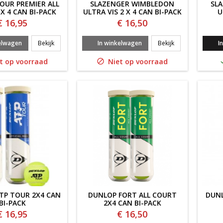
OUR PREMIER ALL
SLAZENGER WIMBLEDON
SL
X 4 CAN BI-PACK
ULTRA VIS 2 X 4 CAN BI-PACK
U
€ 16,95
€ 16,50
WILSON TOUR PREMIER ALL COURT 2 x 4 CAN BI-PACK
SLAZENGER WIMBL
elwagen
Bekijk
In winkelwagen
Bekijk
I
t op voorraad
Niet op voorraad

TP TOUR 2X4 CAN
DUNLOP FORT ALL COURT
DUNL
BI-PACK
2X4 CAN BI-PACK
€ 16,95
€ 16,50