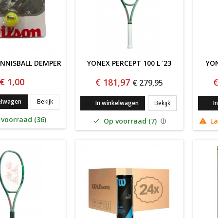
NNISBALL DEMPER
YONEX PERCEPT 100 L '23
YON
€ 1,00
€ 181,97
€
€ 279,95
WILSON TENNISBALL DEMPER
elwagen
Bekijk
YONEX PERCEPT 1
In winkelwagen
Bekijk
I
voorraad (36)
Op voorraad (7)
La

