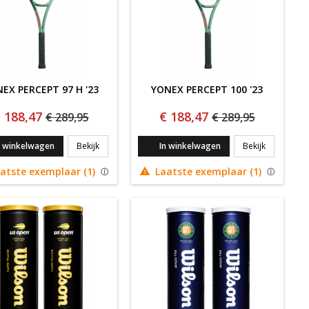
EX PERCEPT 97 H '23
YONEX PERCEPT 100 '23
 188,47
€ 188,47
€ 289,95
€ 289,95
00 L '23
YONEX PERCEPT 97 H '23
YONEX PERC
n winkelwagen
Bekijk
In winkelwagen
Bekijk
atste exemplaar (1)
Laatste exemplaar (1)
