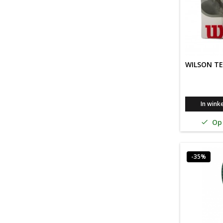
WILSON TE
In wink
Op 

-35%