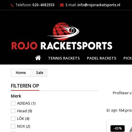
Telefoon:
020-4082933
E-mail:
info@rojoracketsports.nl
HOME
TENNIS RACKETS
PADEL RACKETS
PICK
Home
Sale
FILTEREN OP
Profiteer 
Merk
ADIDAS
(1)
Er zijn 164 pr
Head
(9)
LÕK
(4)
NOX
(2)
-45%