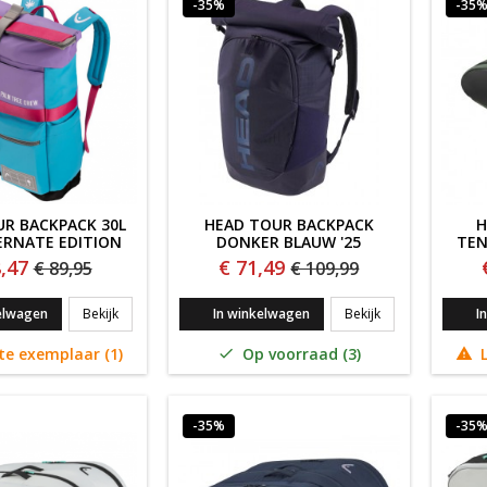
-35%
-35
R BACKPACK 30L
HEAD TOUR BACKPACK
H
ERNATE EDITION
DONKER BLAUW '25
TEN
,47
€ 71,49
€ 89,95
€ 109,99
HEAD TOUR BACKPACK 30L PTC ALTERNATE EDITION
HEAD TOUR BAC
elwagen
Bekijk
In winkelwagen
Bekijk
I
te exemplaar (1)
Op voorraad (3)
L


-35%
-35