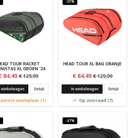
%
-35%
EAD TOUR RACKET
HEAD TOUR XL BAG ORANJE
NISTAS XL GROEN '24
€ 84,49
€ 84,49
€ 129,99
€ 129,99
KPACK DONKER BLAUW '25
HEAD Tour Racket Tennistas XL GROEN '24
HEAD Tour
n winkelwagen
Bekijk
In winkelwagen
Bekijk
aatste exemplaar (1)
Op voorraad (7)

%
-47%