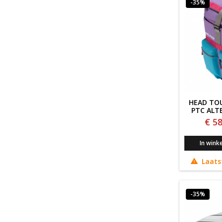
-35%
HEAD TOU
PTC ALT
€ 58
In wink
Laats

-35%