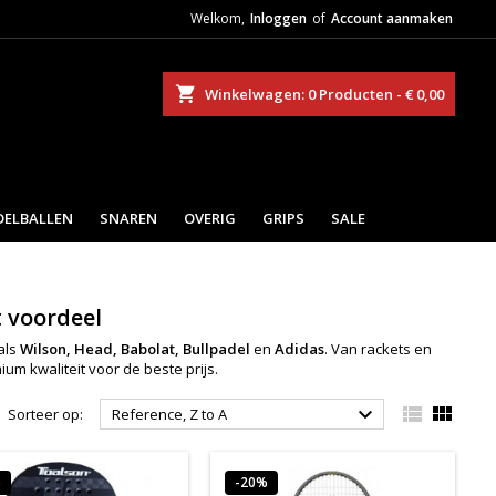
Welkom,
Inloggen
of
Account aanmaken
eken
Winkelwagen
0
Producten -
€ 0,00
DELBALLEN
SNAREN
OVERIG
GRIPS
SALE
 voordeel
als
Wilson, Head, Babolat, Bullpadel
en
Adidas
. Van rackets en
um kwaliteit voor de beste prijs.



Sorteer op:
Reference, Z to A
%
-20%