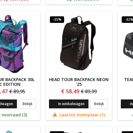
-35%
-42
R BACKPACK 30L
HEAD TOUR BACKPACK NEON
TEA
C EDITION
'25
,47
€ 58,49
€ 89,95
€ 89,99
HEAD TOUR BACKPACK 30L PTC EDITION
HEAD Tour BACK
elwagen
Bekijk
In winkelwagen
Bekijk
I
 voorraad (3)
Laatste exemplaar (1)
