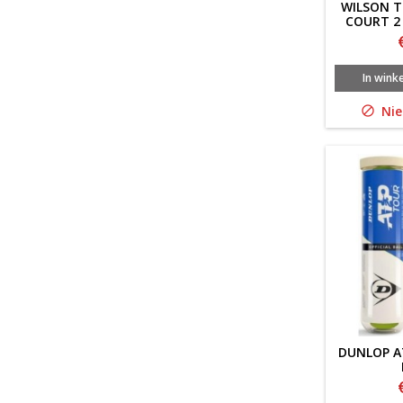
WILSON T
COURT 2 
In wink
Nie

DUNLOP A