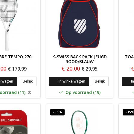
IBRE TEMPO 270
K-SWISS BACK PACK JEUGD
TOA
ROOD/BLAUW
,00
€ 20,00
€
€ 179,99
€ 29,95
Tecnifibre TEMPO 270
K-SWISS BACK P
elwagen
Bekijk
In winkelwagen
Bekijk
I
oorraad (11)
Op voorraad (19)

-35%
-35