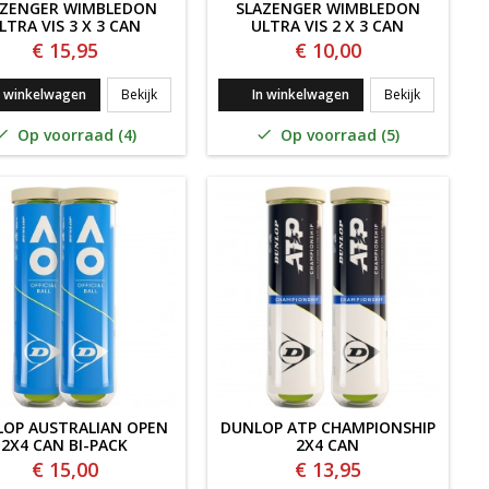
AZENGER WIMBLEDON
SLAZENGER WIMBLEDON
LTRA VIS 3 X 3 CAN
ULTRA VIS 2 X 3 CAN
€ 15,95
€ 10,00
EDON ULTRA VIS 2 x 4 CAN BI-PACK
SLAZENGER WIMBLEDON ULTRA VIS 3 x 3 CAN
SLAZENGER
n winkelwagen
Bekijk
In winkelwagen
Bekijk
Op voorraad (4)
Op voorraad (5)


OP AUSTRALIAN OPEN
DUNLOP ATP CHAMPIONSHIP
2X4 CAN BI-PACK
2X4 CAN
€ 15,00
€ 13,95