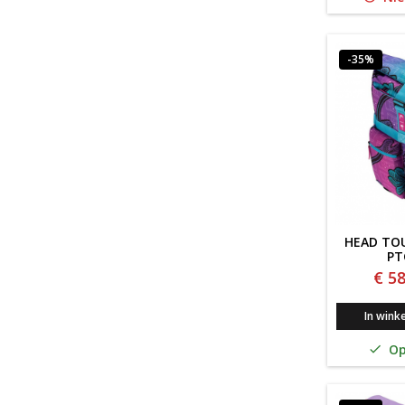
-35%
HEAD TOU
PT
€ 58
In wink
Op
