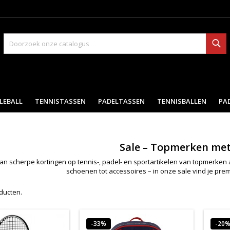
Zo
LEBALL
TENNISTASSEN
PADELTASSEN
TENNISBALLEN
PA
Sale – Topmerken met
van scherpe kortingen op tennis-, padel- en sportartikelen van topmerken 
schoenen tot accessoires – in onze sale vind je premi
oducten.
-33%
-20