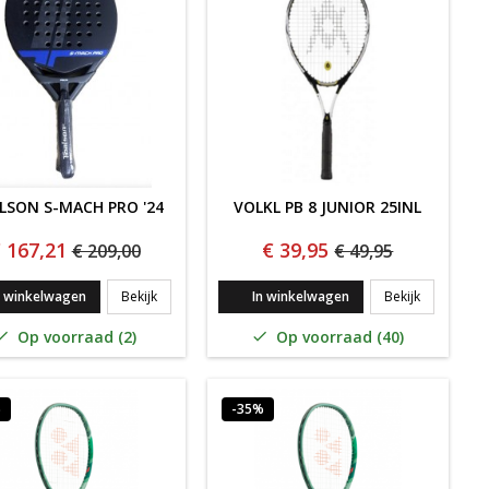
LSON S-MACH PRO '24
VOLKL PB 8 JUNIOR 25INL
 167,21
€ 39,95
€ 209,00
€ 49,95
ACK JEUGD ROOD/BLAUW
Toalson S-Mach PRO '24
VOLKL PB 8
n winkelwagen
Bekijk
In winkelwagen
Bekijk
Op voorraad (2)
Op voorraad (40)


%
-35%