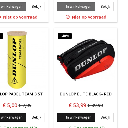
L COURT 2x4 CAN BI-PACK
DUNLOP AUSTRALIAN OPEN 2X4 CAN BI-PACK
DUNLOP AT
n winkelwagen
Bekijk
In winkelwagen
Bekijk
Niet op voorraad
Niet op voorraad


%
-40%
LOP PADEL TEAM 3 ST
DUNLOP ELITE BLACK- RED
€ 5,00
€ 53,99
€ 7,95
€ 89,99
MPIONSHIP 3x3 CAN
DUNLOP PADEL TEAM 3 ST
Dunlop Elit
n winkelwagen
Bekijk
In winkelwagen
Bekijk
Op voorraad (13)
Op voorraad (3)

