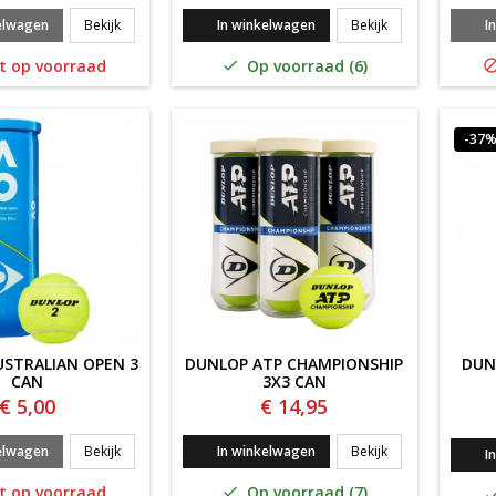
DUNLOP ATP TOUR 2x4 CAN BI-PACK
DUNLOP FORT AL
elwagen
Bekijk
In winkelwagen
Bekijk
I
t op voorraad
Op voorraad (6)

-37
STRALIAN OPEN 3
DUNLOP ATP CHAMPIONSHIP
DUN
CAN
3X3 CAN
€ 5,00
€ 14,95
DUNLOP AUSTRALIAN OPEN 3 CAN
DUNLOP ATP CHA
elwagen
Bekijk
In winkelwagen
Bekijk
I
t op voorraad
Op voorraad (7)
