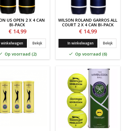
ON US OPEN 2 X 4 CAN
WILSON ROLAND GARROS ALL
BI-PACK
COURT 2 X 4 CAN BI-PACK
€ 14,99
€ 14,99
MIER ALL COURT 24 x 3 CAN
WILSON US OPEN 2 X 4 CAN BI-PACK
WILSON RO
n winkelwagen
Bekijk
In winkelwagen
Bekijk
Op voorraad (2)
Op voorraad (6)

