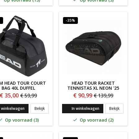
%
-35%
M HEAD TOUR COURT
HEAD TOUR RACKET
BAG 40L DUFFEL
TENNISTAS XL NEON '25
€ 35,00
€ 90,99
€ 59,99
€ 139,99
PACK NEON '25
TEAM HEAD Tour Court Bag 40L DUFFEL
HEAD Tour 
n winkelwagen
Bekijk
In winkelwagen
Bekijk
Op voorraad (3)
Op voorraad (2)

