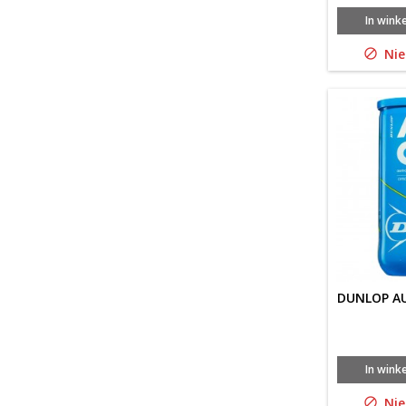
In wink
Nie

DUNLOP AU
In wink
Nie
