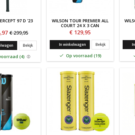
ERCEPT 97 D '23
WILSON TOUR PREMIER ALL
WILS
COURT 24 X 3 CAN
€ 129,95
,97
€ 299,95
WILSON TOUR PRE
In winkelwagen
Bekijk
I
YONEX PERCEPT 97 D '23
elwagen
Bekijk
Op voorraad (19)

oorraad (4)