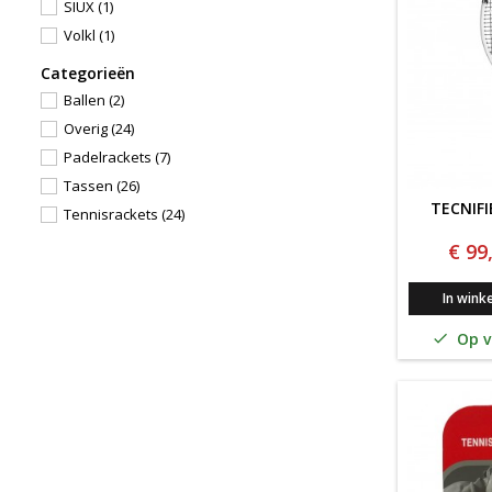
SIUX
(1)
Volkl
(1)
Categorieën
Ballen
(2)
Overig
(24)
Padelrackets
(7)
Tassen
(26)
TECNIF
Tennisrackets
(24)
€ 99
In wink
Op v
