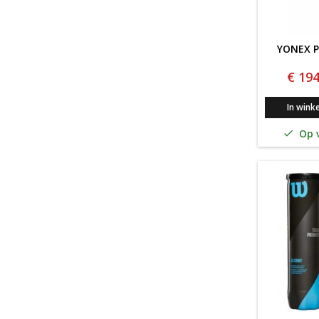
YONEX P
€ 194
In wink
Op v
