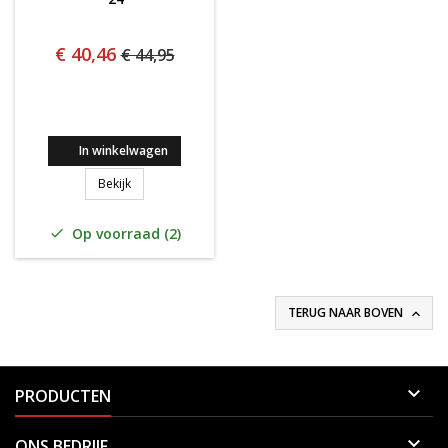
€ 40,46
€ 44,95
In winkelwagen
babolat junior 19 RAFA '24
Bekijk
Op voorraad (2)

TERUG NAAR BOVEN


PRODUCTEN

ONS BEDRIJF