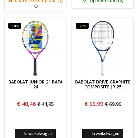
Laatste exemplaar (1)
Op voorraad (2)


-10%
-20%
BABOLAT JUNIOR 21 RAFA
BABOLAT DRIVE GRAPHITE
'24
COMPOSITE JR 25
€ 40,46
€ 55,99
€ 44,95
€ 69,99
In winkelwagen
In winkelwagen