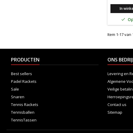
In wink
Op

Item 1-17 van 1
PRODUCTEN
ONS BEDRIJ
Best sellers
Levering en R
Padel Rackets
Algemene Vo
Sale
Veilige betali
Snaren
Herroepingsr
Tennis Rackets
Contact us
Tennisballen
Sitemap
TennisTassen