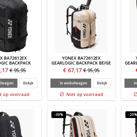
X BA72612EX
YONEX BA72612EX
GIC BACKPACK
GEARLOGIC BACKPACK BEIGE
GEARL
WART '26
'26
,17
€ 67,17
€ 95,95
€ 95,95
YONEX BA72612EX GEARLOGIC BACKPACK ZWART '26
YONEX BA72612E
elwagen
Bekijk
In winkelwagen
Bekijk
I
t op voorraad
Niet op voorraad

-30%
-20