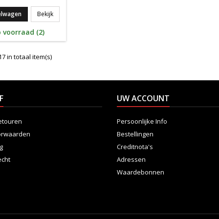
Yonex Pro Racket Bag 92429EX X9 BLACK
elwagen
Bekijk
 voorraad (2)
7 in totaal item(s)
F
UW ACCOUNT
etouren
Persoonlijke Info
orwaarden
Bestellingen
ng
Creditnota's
echt
Adressen
Waardebonnen