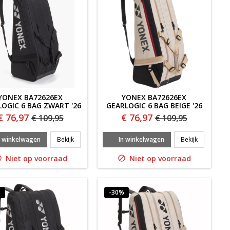
YONEX BA72626EX
YONEX BA72626EX
OGIC 6 BAG ZWART '26
GEARLOGIC 6 BAG BEIGE '26
€ 76,97
€ 76,97
€ 109,95
€ 109,95
X GEARLOGIC BACKPACK BEIGE '26
YONEX BA72626EX GEARLOGIC 6 BAG ZWART '26
YONEX BA7
n winkelwagen
Bekijk
In winkelwagen
Bekijk
Niet op voorraad
Niet op voorraad


%
-30%