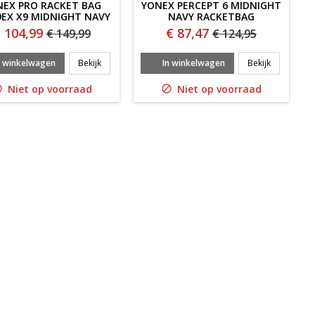
EX PRO RACKET BAG
YONEX PERCEPT 6 MIDNIGHT
9EX X9 MIDNIGHT NAVY
NAVY RACKETBAG
 104,99
€ 87,47
€ 149,99
€ 124,95
ACKETBAG 42526EX ZWART
Yonex Pro Racket Bag 92429EX X9 MIDNIGHT NAVY
Yonex Perc
n winkelwagen
Bekijk
In winkelwagen
Bekijk
Niet op voorraad
Niet op voorraad

