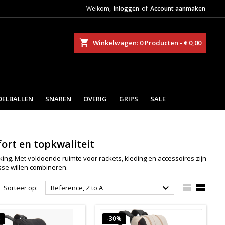
Welkom,
Inloggen
of
Account aanmaken
eken
Winkelwagen
0
Producten -
€ 0,00
DELBALLEN
SNAREN
OVERIG
GRIPS
SALE
fort en topkwaliteit
g. Met voldoende ruimte voor rackets, kleding en accessoires zijn
sse willen combineren.



Sorteer op:
Reference, Z to A
%
-30%