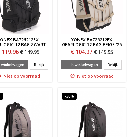
YONEX BA726212EX
YONEX BA726212EX
RLOGIC 12 BAG ZWART
GEARLOGIC 12 BAG BEIGE '26
'26
 119,96
€ 104,97
€ 149,95
€ 149,95
 GEARLOGIC 9 BAG BEIGE '26
YONEX BA726212EX GEARLOGIC 12 BAG ZWART '26
YONEX BA7
n winkelwagen
Bekijk
In winkelwagen
Bekijk
Niet op voorraad
Niet op voorraad


%
-30%