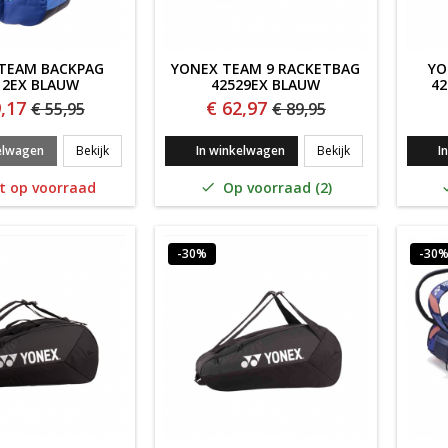
TEAM BACKPAG
YONEX TEAM 9 RACKETBAG
YO
12EX BLAUW
42529EX BLAUW
42
,17
€ 62,97
€ 55,95
€ 89,95
Yonex Team BACKPAG 42512EX BLAUW
Yonex Team 9 R
elwagen
Bekijk
In winkelwagen
Bekijk
I
t op voorraad
Op voorraad (2)

-30%
-30