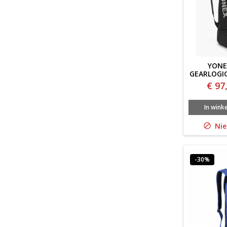
YONE
GEARLOGIC
€ 97
In wink
Nie

-30%