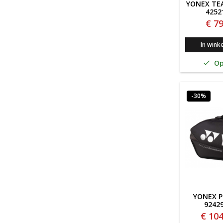
YONEX TE
4252
€ 79
In wink
Op

-30%
YONEX P
9242
€ 104