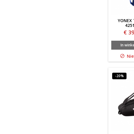
YONEX 
425
€ 39
In wink
Nie

-20%