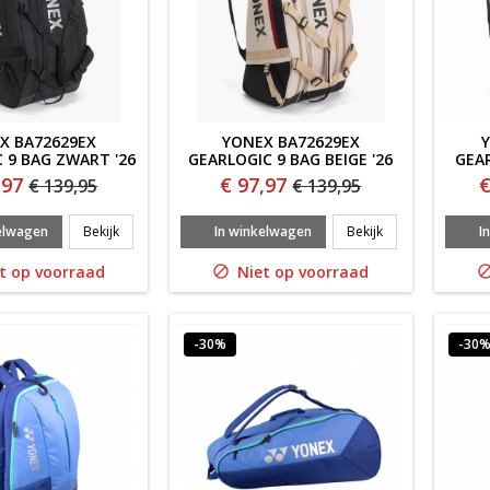
X BA72629EX
YONEX BA72629EX
 9 BAG ZWART '26
GEARLOGIC 9 BAG BEIGE '26
GEA
,97
€ 97,97
€
€ 139,95
€ 139,95
YONEX BA72629EX GEARLOGIC 9 BAG ZWART '26
YONEX BA72629EX
elwagen
Bekijk
In winkelwagen
Bekijk
I
t op voorraad
Niet op voorraad

-30%
-30