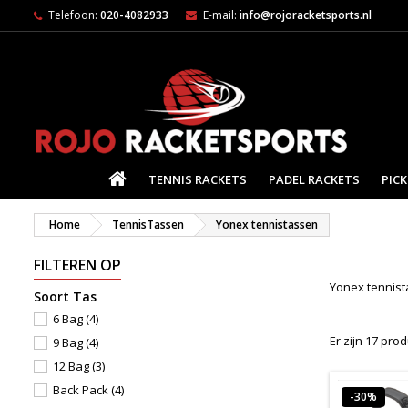
Telefoon:
020-4082933
E-mail:
info@rojoracketsports.nl
HOME
TENNIS RACKETS
PADEL RACKETS
PICK
Home
TennisTassen
Yonex tennistassen
FILTEREN OP
Yonex tennist
Soort Tas
6 Bag
(4)
Er zijn 17 pro
9 Bag
(4)
12 Bag
(3)
Back Pack
(4)
-30%