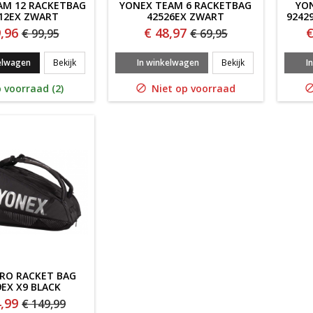
AM 12 RACKETBAG
YONEX TEAM 6 RACKETBAG
YON
12EX ZWART
42526EX ZWART
9242
,96
€ 48,97
€
€ 99,95
€ 69,95
Yonex Team 12 RACKETBAG 425212EX ZWART
Yonex Team 6 R
elwagen
Bekijk
In winkelwagen
Bekijk
I
 voorraad (2)
Niet op voorraad

RO RACKET BAG
9EX X9 BLACK
,99
€ 149,99