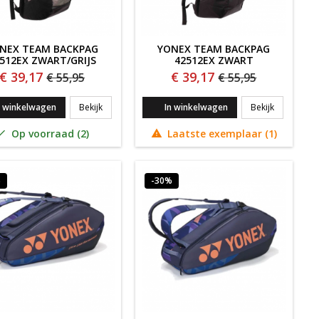
NEX TEAM BACKPAG
YONEX TEAM BACKPAG
512EX ZWART/GRIJS
42512EX ZWART
€ 39,17
€ 39,17
€ 55,95
€ 55,95
ACKETBAG 42529EX BLAUW
Yonex Team BACKPAG 42512EX ZWART/GRIJS
Yonex Tea
n winkelwagen
Bekijk
In winkelwagen
Bekijk
Op voorraad (2)
Laatste exemplaar (1)


%
-30%