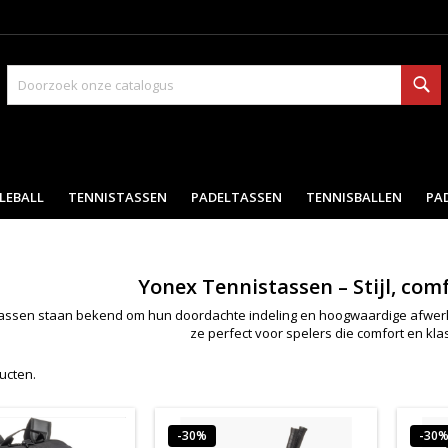
Zo
LEBALL
TENNISTASSEN
PADELTASSEN
TENNISBALLEN
PA
Yonex Tennistassen – Stijl, com
assen staan bekend om hun doordachte indeling en hoogwaardige afwerkin
ze perfect voor spelers die comfort en kla
ducten.
-30%
-30