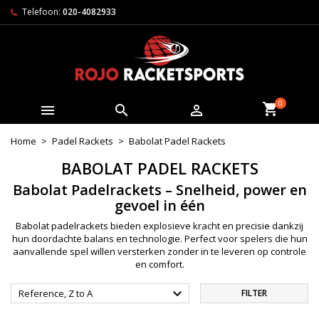
Telefoon:
020-4082933
0



Home
Padel Rackets
Babolat Padel Rackets
BABOLAT PADEL RACKETS
Babolat Padelrackets – Snelheid, power en
gevoel in één
Babolat padelrackets bieden explosieve kracht en precisie dankzij
hun doordachte balans en technologie. Perfect voor spelers die hun
aanvallende spel willen versterken zonder in te leveren op controle
en comfort.

Reference, Z to A
FILTER