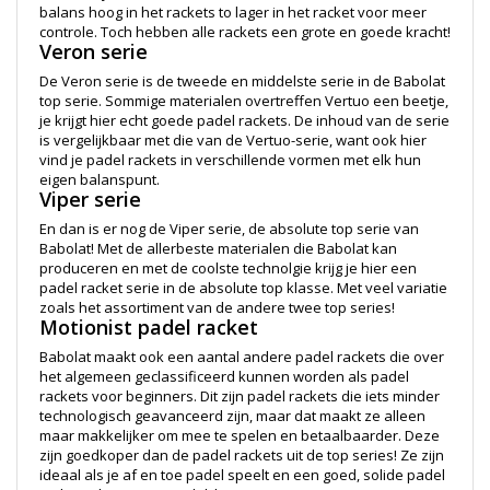
balans hoog in het rackets to lager in het racket voor meer
controle. Toch hebben alle rackets een grote en goede kracht!
Veron serie
De Veron serie is de tweede en middelste serie in de Babolat
top serie. Sommige materialen overtreffen Vertuo een beetje,
je krijgt hier echt goede padel rackets. De inhoud van de serie
is vergelijkbaar met die van de Vertuo-serie, want ook hier
vind je padel rackets in verschillende vormen met elk hun
eigen balanspunt.
Viper serie
En dan is er nog de Viper serie, de absolute top serie van
Babolat! Met de allerbeste materialen die Babolat kan
produceren en met de coolste technolgie krijg je hier een
padel racket serie in de absolute top klasse. Met veel variatie
zoals het assortiment van de andere twee top series!
Motionist padel racket
Babolat maakt ook een aantal andere padel rackets die over
het algemeen geclassificeerd kunnen worden als padel
rackets voor beginners. Dit zijn padel rackets die iets minder
technologisch geavanceerd zijn, maar dat maakt ze alleen
maar makkelijker om mee te spelen en betaalbaarder. Deze
zijn goedkoper dan de padel rackets uit de top series! Ze zijn
ideaal als je af en toe padel speelt en een goed, solide padel