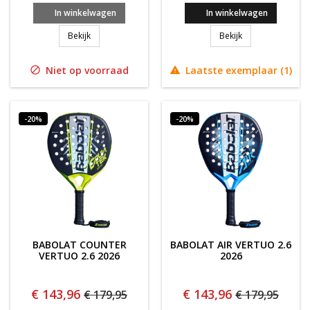
In winkelwagen
In winkelwagen
BABOLAT 231739 TECH VIPER JL 3.0 BOX BLAUW/GROEN
Babolat Technica
Bekijk
Bekijk
Niet op voorraad
Laatste exemplaar (1)


-20%
-20%
BABOLAT COUNTER
BABOLAT AIR VERTUO 2.6
VERTUO 2.6 2026
2026
€ 143,96
€ 143,96
€ 179,95
€ 179,95