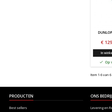
DUNLOP 
€ 129
In wink
Op v

Item 1-6 van 6 
PRODUCTEN
ONS BEDRIJ
Best sellers
Levering en R