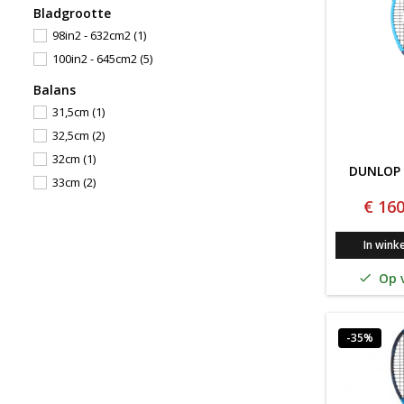
Bladgrootte
98in2 - 632cm2
(1)
100in2 - 645cm2
(5)
Balans
31,5cm
(1)
32,5cm
(2)
32cm
(1)
DUNLOP 
33cm
(2)
€ 160
In wink
Op v

-35%