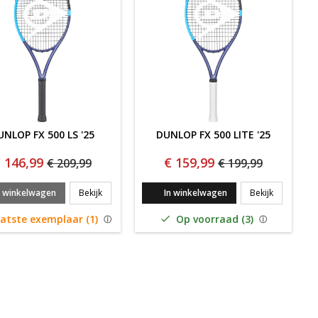
UNLOP FX 500 LS '25
DUNLOP FX 500 LITE '25
 146,99
€ 159,99
€ 209,99
€ 199,99
25
DUNLOP FX 500 LS '25
DUNLOP FX 
n winkelwagen
Bekijk
In winkelwagen
Bekijk
atste exemplaar (1)
Op voorraad (3)
