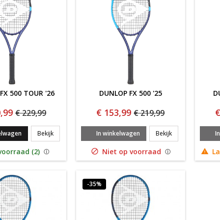
FX 500 TOUR '26
DUNLOP FX 500 '25
D
,99
€ 153,99
€
€ 229,99
€ 219,99
DUNLOP FX 500 TOUR '26
DUNLOP FX 500 '
elwagen
Bekijk
In winkelwagen
Bekijk
I
oorraad (2)
Niet op voorraad
La


-35%