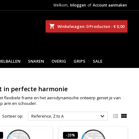
Welkom,
Inloggen
of
Account aanmaken
eken
Winkelwagen
0
Producten -
€ 0,00
DELBALLEN
SNAREN
OVERIG
GRIPS
SALE
t in perfecte harmonie
et flexibele frame en het aerodynamische ontwerp geniet je van
 op arm en schouder.



Sorteer op:
Reference, Z to A
%
-20%