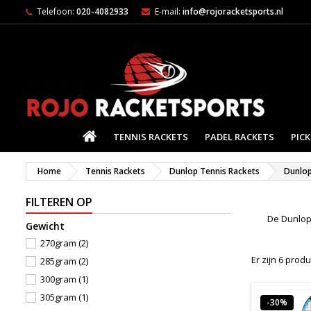
Telefoon:
020-4082933
E-mail:
info@rojoracketsports.nl
HOME
TENNIS RACKETS
PADEL RACKETS
PICK
Home
Tennis Rackets
Dunlop Tennis Rackets
Dunlop
FILTEREN OP
De Dunlop 
Gewicht
270gram
(2)
Er zijn 6 prod
285gram
(2)
300gram
(1)
305gram
(1)
-30%