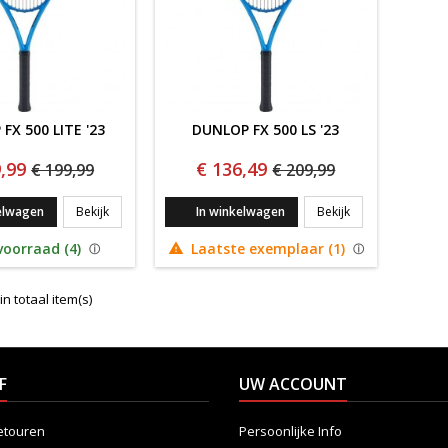
FX 500 LITE '23
DUNLOP FX 500 LS '23
,99
€ 136,49
€ 199,99
€ 209,99
DUNLOP FX 500 Lite '23
DUNLOP FX 500 L
elwagen
Bekijk
In winkelwagen
Bekijk
oorraad (4)
Laatste exemplaar (1)

in totaal item(s)
F
UW ACCOUNT
etouren
Persoonlijke Info