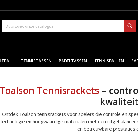
Zo
LEBALL
TENNISTASSEN
PADELTASSEN
TENNISBALLEN
PA
Toalson Tennisrackets
– contro
kwalitei
Ontdek Toalson tennisrackets voor spelers die controle en sp
technologie en hoogwaardige materialen met een uitgebalanceer
en betrouwbare prestaties 