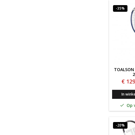
-35%
TOALSON 
€ 129
In wink
Op v

-20%