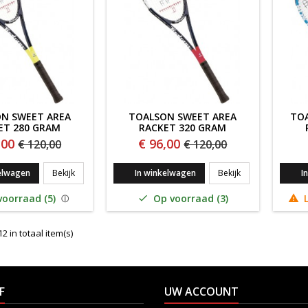
N SWEET AREA
TOALSON SWEET AREA
TO
ET 280 GRAM
RACKET 320 GRAM
,00
€ 96,00
€ 120,00
€ 120,00
TOALSON SWEET AREA RACKET 280 GRAM
TOALSON SWEET 
elwagen
Bekijk
In winkelwagen
Bekijk
I
oorraad (5)
Op voorraad (3)
L


2 in totaal item(s)
F
UW ACCOUNT