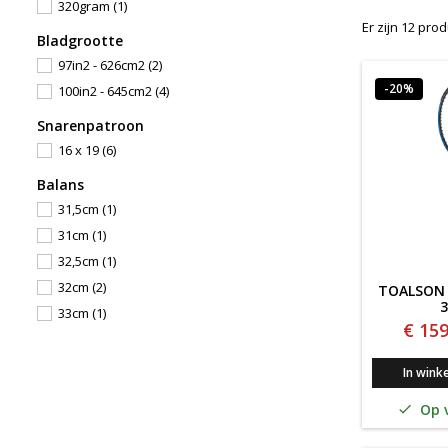
320gram
(1)
Er zijn 12 pro
Bladgrootte
97in2 - 626cm2
(2)
-20%
100in2 - 645cm2
(4)
Snarenpatroon
16 x 19
(6)
Balans
31,5cm
(1)
31cm
(1)
32,5cm
(1)
32cm
(2)
TOALSON 
33cm
(1)
€ 159
In wink
Op v
