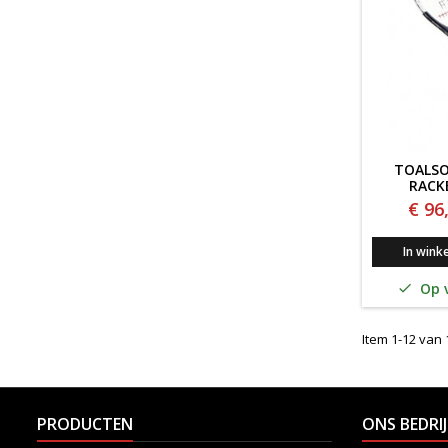
TOALSO
RACK
€ 96
In wink
Op v

Item 1-12 van 1
PRODUCTEN
ONS BEDRIJ