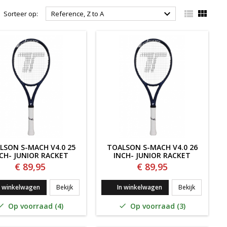



Sorteer op:
Reference, Z to A
LSON S-MACH V4.0 25
TOALSON S-MACH V4.0 26
CH- JUNIOR RACKET
INCH- JUNIOR RACKET
€ 89,95
€ 89,95
Toalson S-Mach v4.0 25 inch- Junior Racket
Toalson S-M
n winkelwagen
Bekijk
In winkelwagen
Bekijk
H TOUR V5 280GRAM
Op voorraad (4)
Op voorraad (3)

