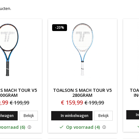
ducten.
-20%
S MACH TOUR V5
TOALSON S MACH TOUR V5
TOA
300GRAM
280GRAM
IN
,99
€ 159,99
€ 199,99
€ 199,99
I
TOALSON S MACH TOUR v5 300gram
TOALSON S MAC
elwagen
Bekijk
In winkelwagen
Bekijk
oorraad (6)
Op voorraad (4)
