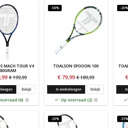
-58%
-20
S MACH TOUR V4
TOALSON SPOOON 100
TOAL
280GRAM
,99
€ 79,99
€
€ 199,99
€ 189,99
TOALSON S MACH TOUR V4 280GRAM
TOALSON SPOOO
elwagen
Bekijk
In winkelwagen
Bekijk
I
oorraad (6)
Op voorraad (2)


-20%
-25