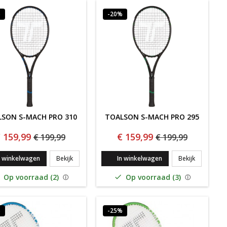
%
-20%
SON S-MACH PRO 310
TOALSON S-MACH PRO 295
 159,99
€ 159,99
€ 199,99
€ 199,99
N 100
TOALSON S-MACH PRO 310
TOALSON S
n winkelwagen
Bekijk
In winkelwagen
Bekijk
Op voorraad (2)
Op voorraad (3)

%
-25%