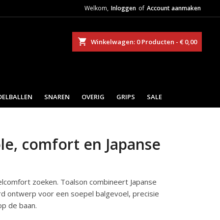
Welkom,
Inloggen
of
Account aanmaken
eken
Winkelwagen
0
Producten -
€ 0,00
DELBALLEN
SNAREN
OVERIG
GRIPS
SALE
le, comfort en Japanse
t
eelcomfort zoeken. Toalson combineert Japanse
d ontwerp voor een soepel balgevoel, precisie
op de baan.