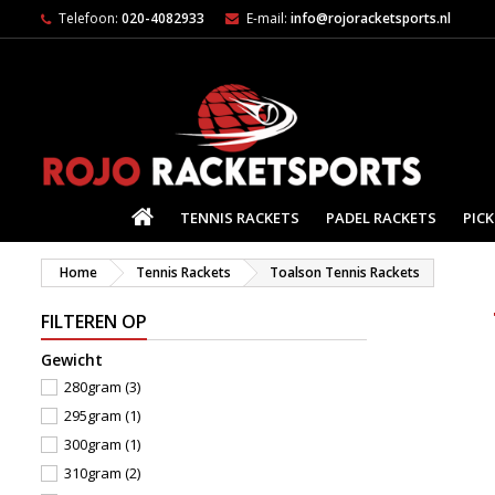
Telefoon:
020-4082933
E-mail:
info@rojoracketsports.nl
HOME
TENNIS RACKETS
PADEL RACKETS
PICK
Home
Tennis Rackets
Toalson Tennis Rackets
FILTEREN OP
Gewicht
280gram
(3)
295gram
(1)
300gram
(1)
310gram
(2)