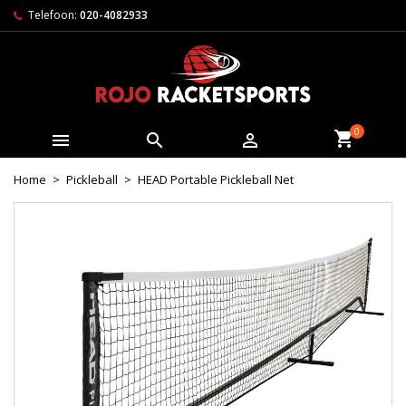
Telefoon:
020-4082933
0



Home
Pickleball
HEAD Portable Pickleball Net