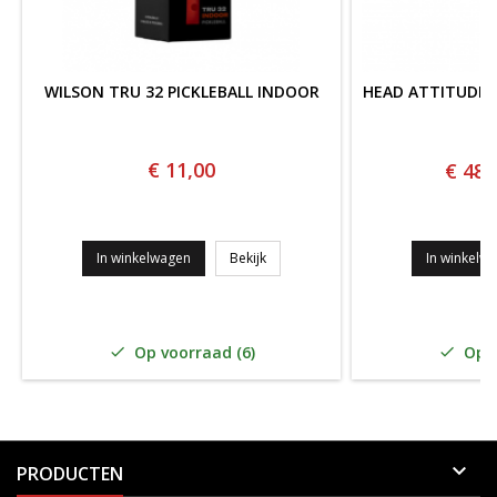
WILSON TRU 32 PICKLEBALL INDOOR
HEAD ATTITUDE S
€ 11,00
€ 48,
WILSON TRU 32 Pickleball INDOOR
In winkelwagen
Bekijk
In winkelw
Op voorraad (6)
Op v



PRODUCTEN