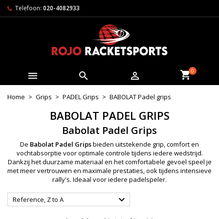
Telefoon:
020-4082933
0



Home
Grips
PADEL Grips
BABOLAT Padel grips
BABOLAT PADEL GRIPS
Babolat Padel Grips
De
Babolat Padel Grips
bieden uitstekende grip, comfort en
vochtabsorptie voor optimale controle tijdens iedere wedstrijd.
Dankzij het duurzame materiaal en het comfortabele gevoel speel je
met meer vertrouwen en maximale prestaties, ook tijdens intensieve
rally's. Ideaal voor iedere padelspeler.

Reference, Z to A