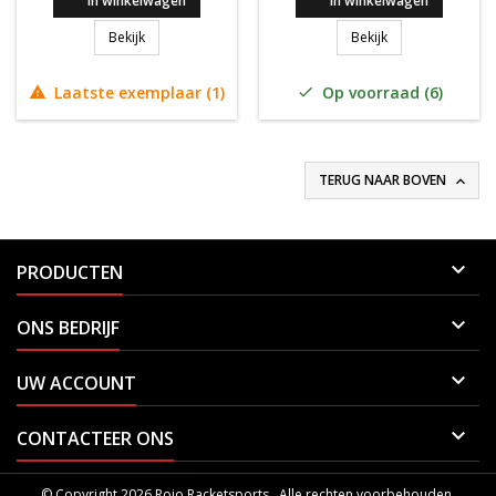
In winkelwagen
In winkelwagen
Wilson Shock Shield Padel grip 6x3
Wilson Shock Shie
Bekijk
Bekijk
Laatste exemplaar (1)
Op voorraad (6)


TERUG NAAR BOVEN


PRODUCTEN

ONS BEDRIJF

UW ACCOUNT

CONTACTEER ONS
© Copyright 2026 Rojo Racketsports . Alle rechten voorbehouden.