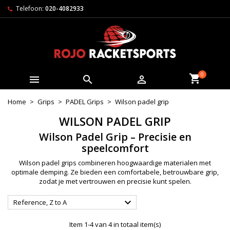
Telefoon:
020-4082933
0



Home
Grips
PADEL Grips
Wilson padel grip
WILSON PADEL GRIP
Wilson Padel Grip – Precisie en
speelcomfort
Wilson padel grips combineren hoogwaardige materialen met
optimale demping. Ze bieden een comfortabele, betrouwbare grip,
zodat je met vertrouwen en precisie kunt spelen.

Reference, Z to A
Item 1-4 van 4 in totaal item(s)