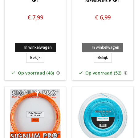
SET
MEGAFORCE SET
€ 7,99
€ 6,99
In winkelwagen
In winkelwagen
Signum Pro Outbreak SET
SIGNUM PRO POL
Bekijk
Bekijk
Op voorraad (48)
Op voorraad (52)

