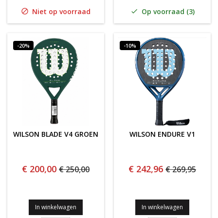
Niet op voorraad
Op voorraad (3)


-20%
-10%
WILSON BLADE V4 GROEN
WILSON ENDURE V1
€ 200,00
€ 242,96
€ 250,00
€ 269,95
In winkelwagen
In winkelwagen