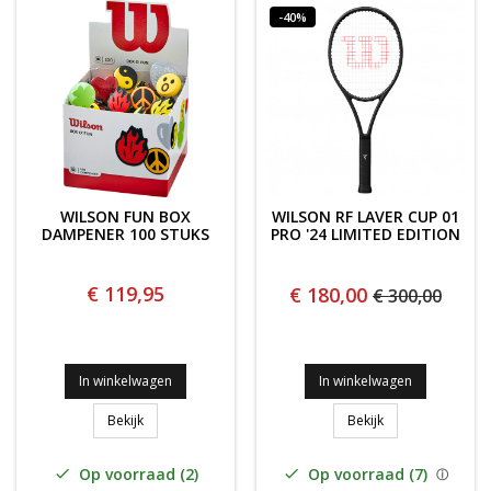
-40%
WILSON FUN BOX
WILSON RF LAVER CUP 01
DAMPENER 100 STUKS
PRO '24 LIMITED EDITION
€ 119,95
€ 180,00
€ 300,00
In winkelwagen
In winkelwagen
Wilson Fun Box Dampener 100 STUKS
Wilson RF Laver C
Bekijk
Bekijk
Op voorraad (2)
Op voorraad (7)

