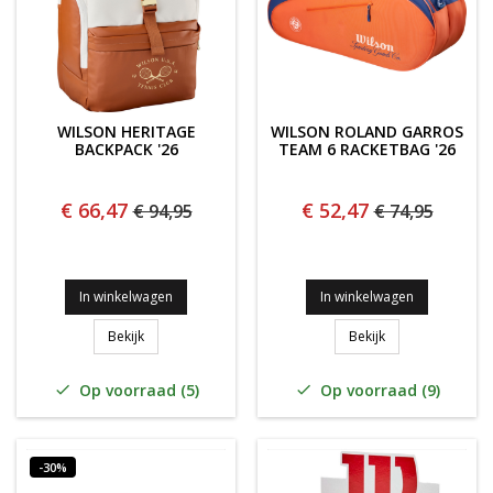
WILSON HERITAGE
WILSON ROLAND GARROS
BACKPACK '26
TEAM 6 RACKETBAG '26
€ 66,47
€ 52,47
€ 94,95
€ 74,95
In winkelwagen
In winkelwagen
Wilson Heritage Backpack '26
Wilson Roland Ga
Bekijk
Bekijk
Op voorraad (5)
Op voorraad (9)


-30%