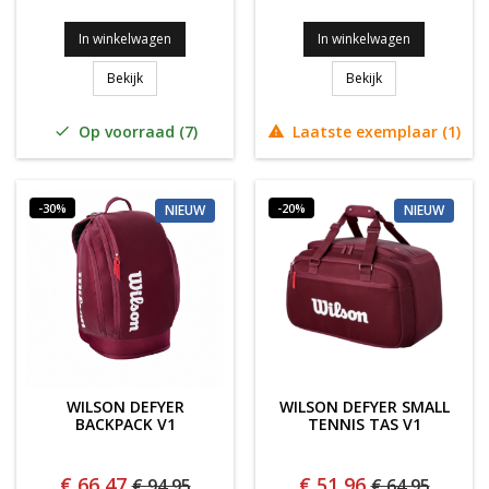
In winkelwagen
In winkelwagen
WILSON BLADE 26 V10 JUNIOR
WILSON DEFYER 9
Bekijk
Bekijk
Op voorraad (7)
Laatste exemplaar (1)


-30%
-20%
NIEUW
NIEUW
WILSON DEFYER
WILSON DEFYER SMALL
BACKPACK V1
TENNIS TAS V1
€ 66,47
€ 51,96
€ 94,95
€ 64,95