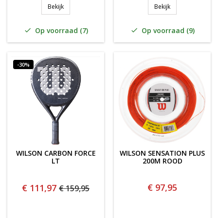
WILSON BLADE V4 GROEN
WILSON ENDURE 
Bekijk
Bekijk
Op voorraad (7)
Op voorraad (9)


-30%
WILSON CARBON FORCE
WILSON SENSATION PLUS
LT
200M ROOD
€ 97,95
€ 111,97
€ 159,95