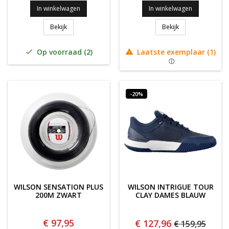
In winkelwagen
In winkelwagen
Wilson Carbon Force LT
WILSON SENSATI
Bekijk
Bekijk
Op voorraad (2)
Laatste exemplaar (1)


-20%
WILSON SENSATION PLUS
WILSON INTRIGUE TOUR
200M ZWART
CLAY DAMES BLAUW
€ 97,95
€ 127,96
€ 159,95