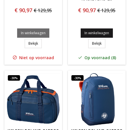
€ 90,97
€ 90,97
€ 129,95
€ 129,95
In winkelwagen
In winkelwagen
WILSON SUPER TOUR BLADE 9 Bag V10
Wilson Roland Ga
Bekijk
Bekijk
Niet op voorraad
Op voorraad (8)


-30%
-30%