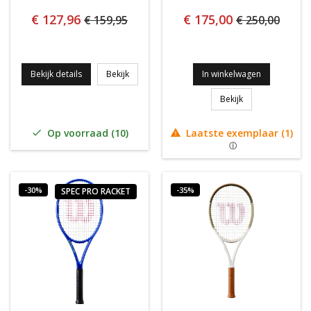
€ 127,96
€ 175,00
€ 159,95
€ 250,00
Wilson Intrigue TOUR Clay Dames WIT/MINT
Bekijk details
Bekijk
In winkelwagen
Wilson Ultra TOUR
Bekijk
Op voorraad (10)
Laatste exemplaar (1)


-30%
-35%
SPEC PRO RACKET