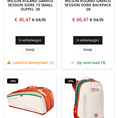
WILSON ROLAND GARROS
WILSON ROLAND GARROS
SESSION SOIRE 15 SMALL
SESSION SOIRE BACKPACK
DUFFEL '26
'26
€ 45,47
€ 66,47
€ 64,95
€ 94,95
In winkelwagen
In winkelwagen
Wilson Roland Garros Session Soire 15 Small Duffel '26
Wilson Roland Ga
Bekijk
Bekijk
Laatste exemplaar (1)
Op voorraad (9)


-30%
-30%