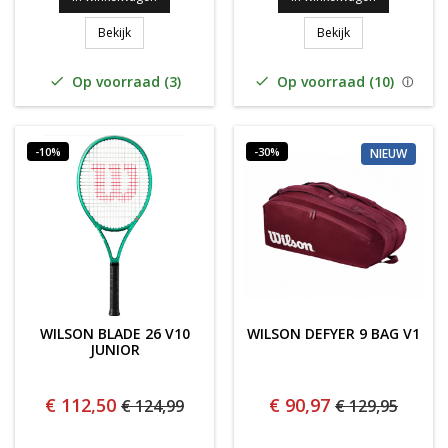
WILSON SLAM JR 23
WILSON BLADE 98
Bekijk
Bekijk
Op voorraad (3)
Op voorraad (10)


-10%
-30%
NIEUW
WILSON BLADE 26 V10
WILSON DEFYER 9 BAG V1
JUNIOR
€ 112,50
€ 90,97
€ 124,99
€ 129,95