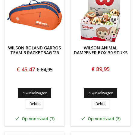
WILSON ROLAND GARROS
WILSON ANIMAL
TEAM 3 RACKETBAG '26
DAMPENER BOX 50 STUKS
€ 89,95
€ 45,47
€ 64,95
In winkelwagen
In winkelwagen
Wilson Roland Garros Team 3 Racketbag '26
WILSON ANIMAL 
Bekijk
Bekijk
Op voorraad (7)
Op voorraad (3)

