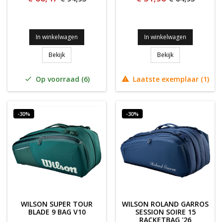
In winkelwagen
In winkelwagen
Wilson DEFYER Backpack V1
WILSON DEFYER S
Bekijk
Bekijk
Op voorraad (6)
Laatste exemplaar (1)


-30%
-30%
WILSON SUPER TOUR
WILSON ROLAND GARROS
BLADE 9 BAG V10
SESSION SOIRE 15
RACKETBAG '26