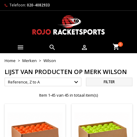
Telefoon:
020-4082933
0



Home
Merken
Wilson
LIJST VAN PRODUCTEN OP MERK WILSON

Reference, Z to A
FILTER
Item 1-45 van 45 in totaal item(s)