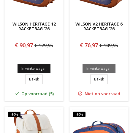
WILSON HERITAGE 12
WILSON V2 HERITAGE 6
RACKETBAG '26
RACKETBAG '26
€ 90,97
€ 76,97
€ 129,95
€ 109,95
In winkelwagen
In winkelwagen
Wilson Heritage 12 Racketbag '26
Wilson V2 Herita
Bekijk
Bekijk
Op voorraad (5)
Niet op voorraad


-30%
-30%