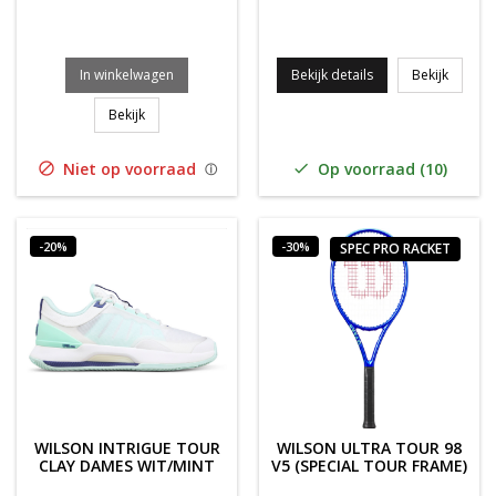
Wilson 
In winkelwagen
Bekijk details
Bekijk
WILSON SENSATION PLUS 200m ZWART
Bekijk
Niet op voorraad
Op voorraad (10)


-20%
-30%
SPEC PRO RACKET
WILSON INTRIGUE TOUR
WILSON ULTRA TOUR 98
CLAY DAMES WIT/MINT
V5 (SPECIAL TOUR FRAME)