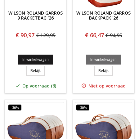
WILSON ROLAND GARROS
WILSON ROLAND GARROS
9 RACKETBAG '26
BACKPACK '26
€ 90,97
€ 66,47
€ 129,95
€ 94,95
In winkelwagen
In winkelwagen
Wilson Roland Garros 9 Racketbag '26
Wilson Roland Ga
Bekijk
Bekijk
Op voorraad (6)
Niet op voorraad


-30%
-30%