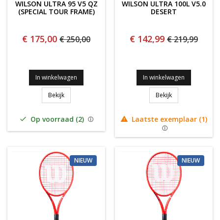
WILSON ULTRA 95 V5 QZ
WILSON ULTRA 100L V5.0
(SPECIAL TOUR FRAME)
DESERT
€ 175,00
€ 142,99
€ 250,00
€ 219,99
In winkelwagen
In winkelwagen
Wilson Ultra 95 V5 QZ (special tour Frame)
Wilson Ultra 100
Bekijk
Bekijk
Op voorraad (2)
Laatste exemplaar (1)


NIEUW
NIEUW