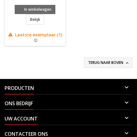
In winkelwagen
Tecnifibre TF-X1 v2 270 '24
Bekijk
Laatste exemplaar (1)

TERUG NAAR BOVEN


PRODUCTEN

ONS BEDRIJF

UW ACCOUNT

CONTACTEER ONS