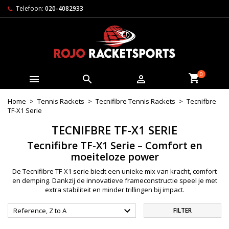
Telefoon:
020-4082933
0



Home
Tennis Rackets
Tecnifibre Tennis Rackets
Tecnifbre
TF-X1 Serie
TECNIFBRE TF-X1 SERIE
Tecnifibre TF-X1 Serie – Comfort en
moeiteloze power
De Tecnifibre TF-X1 serie biedt een unieke mix van kracht, comfort
en demping. Dankzij de innovatieve frameconstructie speel je met
extra stabiliteit en minder trillingen bij impact.

Reference, Z to A
FILTER