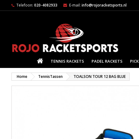
Telefoon:
020-4082933
E-mail:
info@rojoracketsports.nl
HOME
TENNIS RACKETS
PADEL RACKETS
PICK
Home
TennisTassen
TOALSON TOUR 12 BAG BLUE