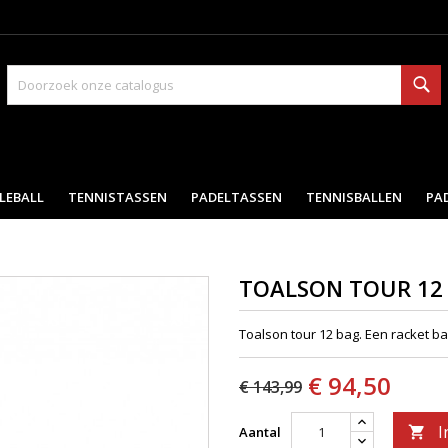
Zo
LEBALL
TENNISTASSEN
PADELTASSEN
TENNISBALLEN
PA
TOALSON TOUR 12
Toalson tour 12 bag. Een racket b
€ 94,50
€ 143,99
I
Aantal
