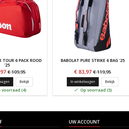
R TOUR 6 PACK ROOD
BABOLAT PURE STRIKE 6 BAG '25
'25
,97
€ 83,97
€ 109,95
€ 119,95
Wilson Super Tour 6 Pack ROOD '25
BABOLAT 
lwagen
Bekijk
In winkelwagen
Bekijk
 voorraad (4)
Op voorraad (5)

F
UW ACCOUNT