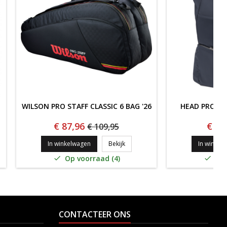
WILSON PRO STAFF CLASSIC 6 BAG '26
HEAD PRO BA
€ 87,96
€ 55
€ 109,95
PURE STRIKE 6 BAG '25
WILSON PRO STAFF CLASSIC 6 BAG '
In winkelwagen
Bekijk
In winkel
Op voorraad (4)
Op 


CONTACTEER ONS