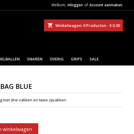
Welkom,
Inloggen
of
Account aanmaken
eken
Winkelwagen
0
Producten -
€ 0,00
DELBALLEN
SNAREN
OVERIG
GRIPS
SALE
 BAG BLUE
ag met drie vakken en twee zijvakken.
n winkelwagen