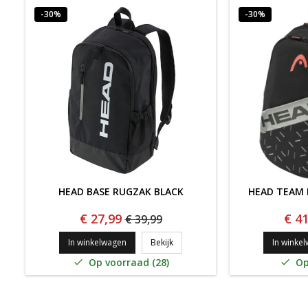
-30%
-30%
HEAD BASE RUGZAK BLACK
HEAD TEAM 
€ 27,99
€ 41
€ 39,99
HEAD Base Rugzak Black
In winkelwagen
Bekijk
In winke
Op voorraad (28)
Op

