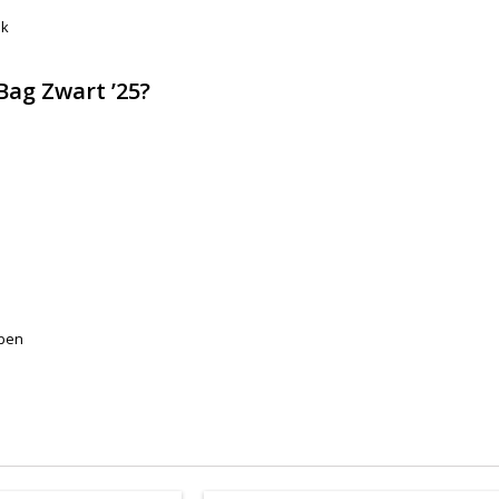
ik
ag Zwart ’25?
bben