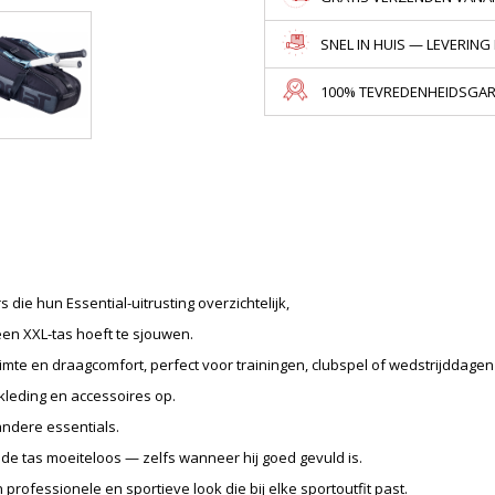
SNEL IN HUIS — LEVERING
100% TEVREDENHEIDSGARA
 die hun Essential-uitrusting overzichtelijk,
n XXL-tas hoeft te sjouwen.
imte en draagcomfort, perfect voor trainingen, clubspel of wedstrijddagen
 kleding en accessoires op.
andere essentials.
e tas moeiteloos — zelfs wanneer hij goed gevuld is.
professionele en sportieve look die bij elke sportoutfit past.