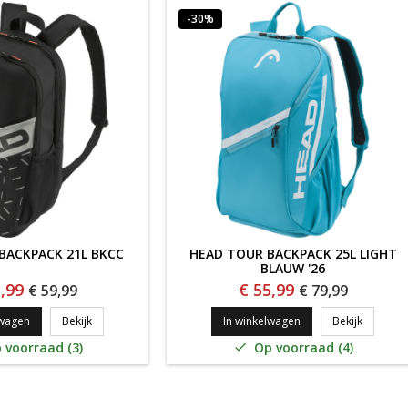
-30%
BACKPACK 21L BKCC
HEAD TOUR BACKPACK 25L LIGHT
BLAUW '26
,99
€ 55,99
€ 59,99
€ 79,99
HEAD TEAM BACKPACK 21L BKCC
HEAD TO
lwagen
Bekijk
In winkelwagen
Bekijk
 voorraad (3)
Op voorraad (4)
