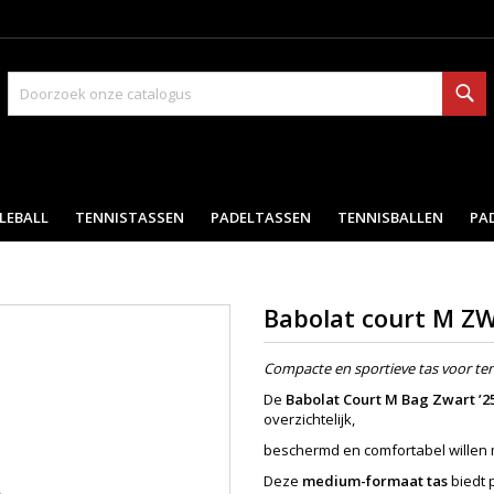
Zo
LEBALL
TENNISTASSEN
PADELTASSEN
TENNISBALLEN
PA
Babolat court M Z
Compacte en sportieve tas voor te
De
Babolat Court M Bag Zwart ’2
overzichtelijk,
beschermd en comfortabel willen 
Deze
medium-formaat tas
biedt 