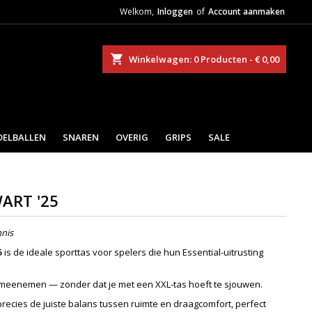
Welkom,
Inloggen
of
Account aanmaken
eken
Winkelwagen
0
Producten -
€ 0,00
DELBALLEN
SNAREN
OVERIG
GRIPS
SALE
WART '25
nnis
5
is de ideale sporttas voor spelers die hun Essential-uitrusting
meenemen — zonder dat je met een XXL-tas hoeft te sjouwen.
precies de juiste balans tussen ruimte en draagcomfort, perfect