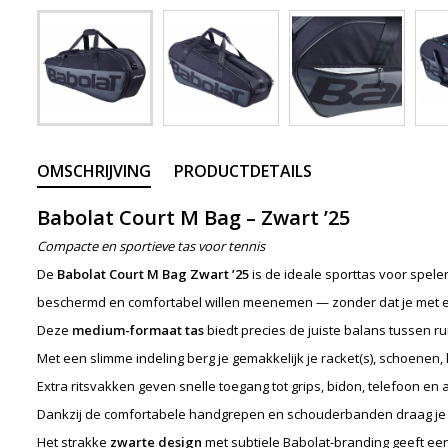
OMSCHRIJVING
PRODUCTDETAILS
Babolat Court M Bag – Zwart ’25
Compacte en sportieve tas voor tennis
De
Babolat Court M Bag Zwart ’25
is de ideale sporttas voor spelers
beschermd en comfortabel willen meenemen — zonder dat je met ee
Deze
medium-formaat tas
biedt precies de juiste balans tussen ru
Met een slimme indeling berg je gemakkelijk je racket(s), schoenen,
Extra ritsvakken geven snelle toegang tot grips, bidon, telefoon en 
Dankzij de comfortabele handgrepen en schouderbanden draag je d
Het strakke
zwarte design
met subtiele Babolat-branding geeft een 