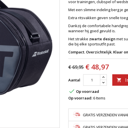
voor trainingen, clubspel of wedst
Met een slimme indeling berg je ge
Extra ritsvakken geven snelle toeg
Dankzij de comfortabele handgre
wanneer hij goed gevuld is.
Het strakke
zwarte design
met su
die bij elke sportoutfit past.
Compact. Overzichtelijk. Klaar om
€ 48,97
€ 69,95
I
Aantal


Op voorraad
Op voorraad:
6 Items
GRATIS VERZENDEN VANAF
GRATIS VERZENDEN VANAF 