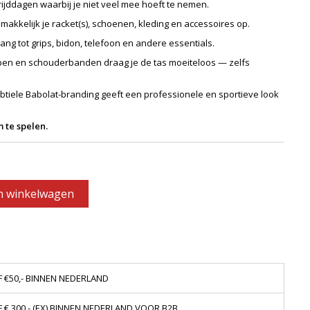
rijddagen waarbij je niet veel mee hoeft te nemen.
makkelijk je racket(s), schoenen, kleding en accessoires op.
ang tot grips, bidon, telefoon en andere essentials.
pen en schouderbanden draag je de tas moeiteloos — zelfs
btiele Babolat-branding geeft een professionele en sportieve look
 te spelen.
n winkelwagen
 €50,- BINNEN NEDERLAND
€ 300,- (EX) BINNEN NEDERLAND VOOR B2B