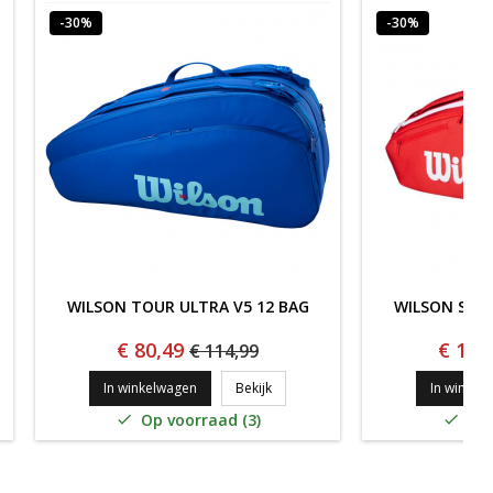
-30%
-30%
WILSON TOUR ULTRA V5 12 BAG
WILSON SUPE
€ 80,49
€ 104
€ 114,99
UR BACKPACK 25L LIGHT BLAUW '26
WILSON TOUR ULTRA V5 12 BAG
In winkelwagen
Bekijk
In winkel
Op voorraad (3)
Op 

