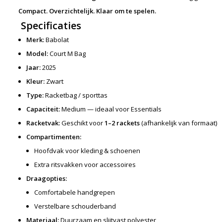
Compact. Overzichtelijk. Klaar om te spelen.
Specificaties
Merk:
Babolat
Model:
Court M Bag
Jaar:
2025
Kleur:
Zwart
Type:
Racketbag / sporttas
Capaciteit:
Medium — ideaal voor Essentials
Racketvak:
Geschikt voor
1–2 rackets
(afhankelijk van formaat)
Compartimenten:
Hoofdvak voor kleding & schoenen
Extra ritsvakken voor accessoires
Draagopties:
Comfortabele handgrepen
Verstelbare schouderband
Materiaal:
Duurzaam en slijtvast polyester