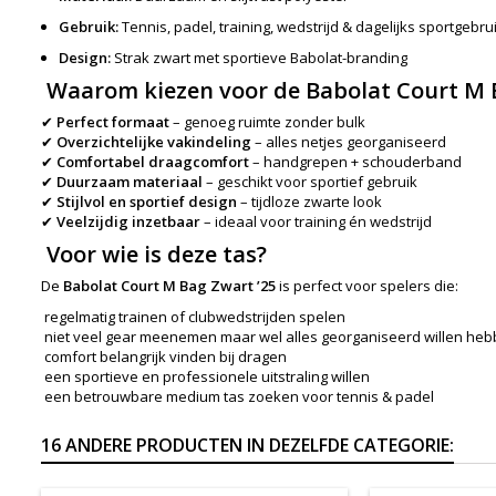
Gebruik:
Tennis, padel, training, wedstrijd & dagelijks sportgebru
Design:
Strak zwart met sportieve Babolat-branding
Waarom kiezen voor de Babolat Court M B
✔
Perfect formaat
– genoeg ruimte zonder bulk
✔
Overzichtelijke vakindeling
– alles netjes georganiseerd
✔
Comfortabel draagcomfort
– handgrepen + schouderband
✔
Duurzaam materiaal
– geschikt voor sportief gebruik
✔
Stijlvol en sportief design
– tijdloze zwarte look
✔
Veelzijdig inzetbaar
– ideaal voor training én wedstrijd
Voor wie is deze tas?
De
Babolat Court M Bag Zwart ’25
is perfect voor spelers die:
regelmatig trainen of clubwedstrijden spelen
niet veel gear meenemen maar wel alles georganiseerd willen he
comfort belangrijk vinden bij dragen
een sportieve en professionele uitstraling willen
een betrouwbare medium tas zoeken voor tennis & padel
16 ANDERE PRODUCTEN IN DEZELFDE CATEGORIE: