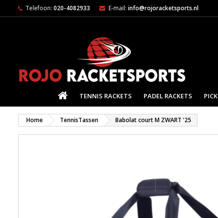
Telefoon:
020-4082933
E-mail:
info@rojoracketsports.nl
HOME
TENNIS RACKETS
PADEL RACKETS
PICK
Home
TennisTassen
Babolat court M ZWART '25