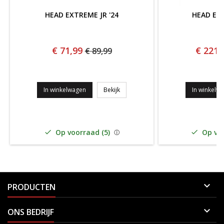
HEAD EXTREME JR '24
HEAD EX
€ 71,99
€ 221,
€ 89,99
HEAD EXTREME JR '24
In winkelwagen
Bekijk
In winkelw
Op voorraad (5)
Op voo



PRODUCTEN

ONS BEDRIJF