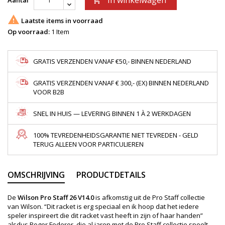
In winkelwagen
Aantal


Laatste items in voorraad
Op voorraad:
1 Item
GRATIS VERZENDEN VANAF €50,- BINNEN NEDERLAND
GRATIS VERZENDEN VANAF € 300,- (EX) BINNEN NEDERLAND
VOOR B2B
SNEL IN HUIS — LEVERING BINNEN 1 À 2 WERKDAGEN
100% TEVREDENHEIDSGARANTIE NIET TEVREDEN - GELD
TERUG ALLEEN VOOR PARTICULIEREN
OMSCHRIJVING
PRODUCTDETAILS
De
Wilson Pro Staff 26 V14.0
is afkomstig uit de Pro Staff collectie
van Wilson. “Dit racket is erg speciaal en ik hoop dat het iedere
speler inspireert die dit racket vast heeft in zijn of haar handen”
alsdus Roger Federer, die al jaren met de Pro Staff collectie speelt.