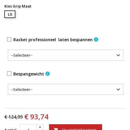
Kies Grip Maat
L0
Racket professioneel laten bespannen
info
Bespangewicht
info
€ 93,74
€ 124,99