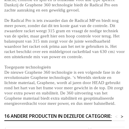
Dankzij de Graphene 360 technologie biedt de Radical Pro een
zachte aanraking en een geweldig gevoel.
De Radical Pro is iets zwaarder dan de Radical MP en biedt nog
meer power, zonder dat dit ten koste gaat van de controle. Dit
zwaardere racket weegt 315 gram en vraagt de nodige techniek
van de speler, maar geeft hier een hoop controle voor terug. Het
balanspunt van 315 mm zorgt voor de juiste wendbaarheid
waardoor het racket ook prima aan het net te gebruiken is. Het
racket beschikt over een middelgroot racketblad van 630 cm
voor
2
een uitstekende mix van power en controle.
Toegepaste technologieën
De nieuwe
Graphene 360 technologie
is een volgende fase in de
revolutionaire Graphene technologie. ‘s Werelds sterkste en
lichtste materiaal, Graphene, wordt al jaren door HEAD gebruikt
rond het hart van het frame voor meer gewicht in de top. Dit zorgt
voor extra power en stabiliteit. De 360 uitvoering van het
Graphene materiaal biedt extra stabiliteit en geoptimaliseerde
energieoverdracht voor meer power, en dus meer balsnelheid.
16 ANDERE PRODUCTEN IN DEZELFDE CATEGORIE:
<
>