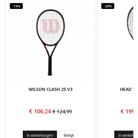
-15%
-20%
WILSON CLASH 25 V3
HEAD SP
€ 106,24
€ 199,
€ 124,99
WILSON CLASH 25 V3
In winkelwagen
Bekijk
In winkelw