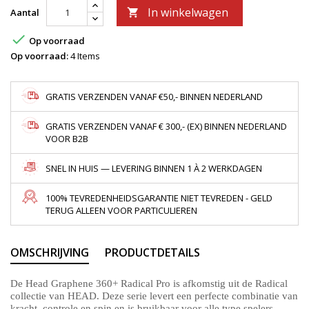
In winkelwagen
Aantal


Op voorraad
Op voorraad:
4 Items
GRATIS VERZENDEN VANAF €50,- BINNEN NEDERLAND
GRATIS VERZENDEN VANAF € 300,- (EX) BINNEN NEDERLAND
VOOR B2B
SNEL IN HUIS — LEVERING BINNEN 1 À 2 WERKDAGEN
100% TEVREDENHEIDSGARANTIE NIET TEVREDEN - GELD
TERUG ALLEEN VOOR PARTICULIEREN
OMSCHRIJVING
PRODUCTDETAILS
De
Head Graphene 360+ Radical Pro
is afkomstig uit de Radical
collectie van HEAD. Deze serie levert een perfecte combinatie van
kracht, controle en spin en is bruikbaar voor alle type spelers.