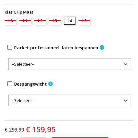
Kies Grip Maat
L0
L1
L2
L3
L4
L5
Racket professioneel laten bespannen
info
Bespangewicht
info
€ 159,95
€ 299,99