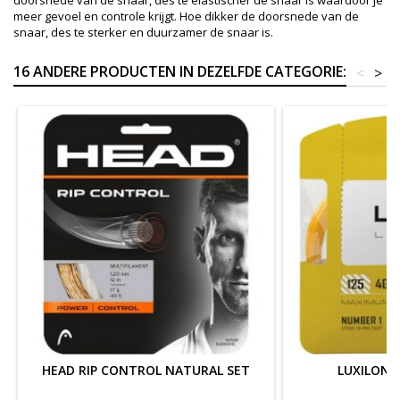
doorsnede van de snaar, des te elastischer de snaar is waardoor je
meer gevoel en controle krijgt. Hoe dikker de doorsnede van de
snaar, des te sterker en duurzamer de snaar is.
16 ANDERE PRODUCTEN IN DEZELFDE CATEGORIE:
<
>
HEAD RIP CONTROL NATURAL SET
LUXILON 