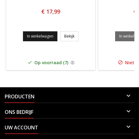
€ 17,99
€ 
HEAD RIP CONTROL NATURAL SET
In winkelwagen
Bekijk
In winkelw
Op voorraad (7)
Niet o



PRODUCTEN

ONS BEDRIJF

UW ACCOUNT