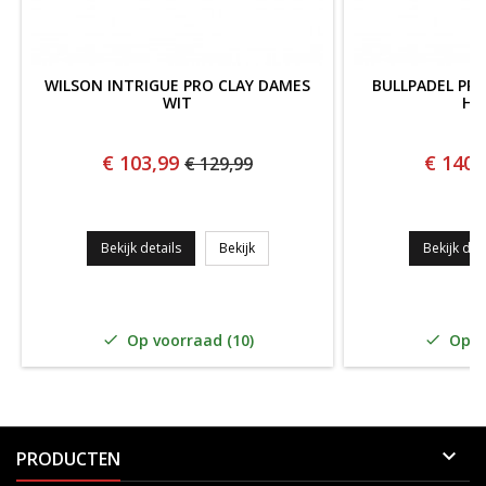
WILSON INTRIGUE PRO CLAY DAMES
BULLPADEL PR
WIT
HE
€ 103,99
€ 140,
€ 129,99
Wilson Intrigue Pro Clay Dames WIT
Bekijk details
Bekijk
Bekijk deta
Op voorraad (10)
Op vo



PRODUCTEN