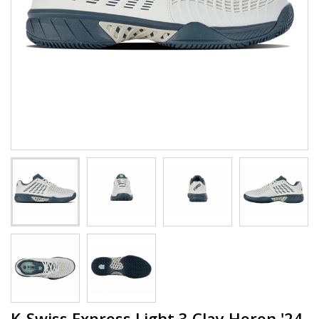
K-Swiss Express Light 3 Clay Heren '24