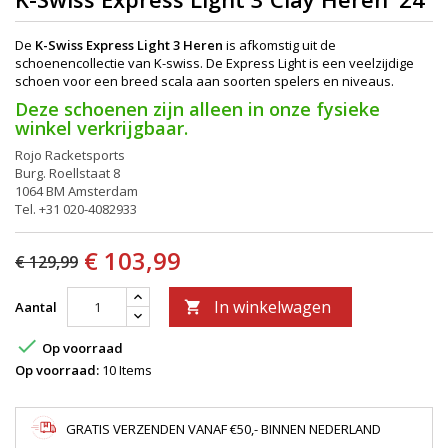
De
K-Swiss Express Light 3 Heren
is afkomstig uit de
schoenencollectie van K-swiss. De Express Light is een veelzijdige
schoen voor een breed scala aan soorten spelers en niveaus.
Deze schoenen zijn alleen in onze fysieke
winkel verkrijgbaar.
Rojo Racketsports
Burg. Roellstaat 8
1064 BM Amsterdam
Tel. +31 020-4082933
€ 103,99
€ 129,99
In winkelwagen
Aantal


Op voorraad
Op voorraad:
10 Items
GRATIS VERZENDEN VANAF €50,- BINNEN NEDERLAND