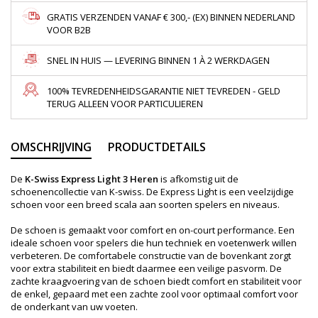
GRATIS VERZENDEN VANAF € 300,- (EX) BINNEN NEDERLAND
VOOR B2B
SNEL IN HUIS — LEVERING BINNEN 1 À 2 WERKDAGEN
100% TEVREDENHEIDSGARANTIE NIET TEVREDEN - GELD
TERUG ALLEEN VOOR PARTICULIEREN
OMSCHRIJVING
PRODUCTDETAILS
De
K-Swiss Express Light 3 Heren
is afkomstig uit de
schoenencollectie van K-swiss. De Express Light is een veelzijdige
schoen voor een breed scala aan soorten spelers en niveaus.
De schoen is gemaakt voor comfort en on-court performance. Een
ideale schoen voor spelers die hun techniek en voetenwerk willen
verbeteren. De comfortabele constructie van de bovenkant zorgt
voor extra stabiliteit en biedt daarmee een veilige pasvorm. De
zachte kraagvoering van de schoen biedt comfort en stabiliteit voor
de enkel, gepaard met een zachte zool voor optimaal comfort voor
de onderkant van uw voeten.