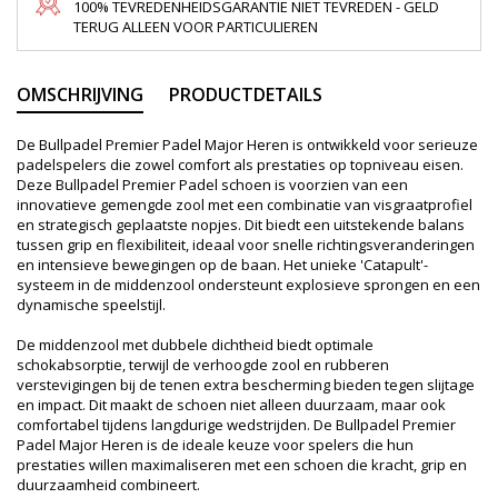
100% TEVREDENHEIDSGARANTIE NIET TEVREDEN - GELD
TERUG ALLEEN VOOR PARTICULIEREN
OMSCHRIJVING
PRODUCTDETAILS
De Bullpadel Premier Padel Major Heren is ontwikkeld voor serieuze
padelspelers die zowel comfort als prestaties op topniveau eisen.
Deze Bullpadel Premier Padel schoen is voorzien van een
innovatieve gemengde zool met een combinatie van visgraatprofiel
en strategisch geplaatste nopjes. Dit biedt een uitstekende balans
tussen grip en flexibiliteit, ideaal voor snelle richtingsveranderingen
en intensieve bewegingen op de baan. Het unieke 'Catapult'-
systeem in de middenzool ondersteunt explosieve sprongen en een
dynamische speelstijl.
De middenzool met dubbele dichtheid biedt optimale
schokabsorptie, terwijl de verhoogde zool en rubberen
verstevigingen bij de tenen extra bescherming bieden tegen slijtage
en impact. Dit maakt de schoen niet alleen duurzaam, maar ook
comfortabel tijdens langdurige wedstrijden. De Bullpadel Premier
Padel Major Heren is de ideale keuze voor spelers die hun
prestaties willen maximaliseren met een schoen die kracht, grip en
duurzaamheid combineert.