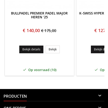
BULLPADEL PREMIER PADEL MAJOR
K-SWISS HYPERC
HEREN '25
D
€ 140,00
€ 127,
€ 175,00
Bullpadel Premier Padel Major Heren 
Bekijk details
Bekijk
Bekijk deta
Op voorraad (10)
Op vo



PRODUCTEN
