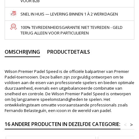
VOOR B2B
SNEL IN HUIS — LEVERING BINNEN 1 À 2 WERKDAGEN
100% TEVREDENHEIDSGARANTIE NIET TEVREDEN - GELD
TERUG ALLEEN VOOR PARTICULIEREN
OMSCHRIJVING
PRODUCTDETAILS
Wilson Premier Padel Speed is de officiële balpartner van Premier
Padel-toernooien. Deze ballen zijn zorgvuldig ontworpen om te
voldoen aan de eisen van professionele spelers en bieden optimale
duurzaamheid, evenals een uitgebalanceerde combinatie van
snelheid en controle. De Wilson Premier Padel Speed is ontworpen
om bij langzamere speelomstandigheden te spelen. Het
ontwikkelingsteam omvatte vooraanstaande professionals zoals
Fernando Belasteguín, een icoon in de wereld van padel.
16 ANDERE PRODUCTEN IN DEZELFDE CATEGORIE:
<
>