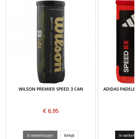
WILSON PREMIER SPEED 3 CAN
ADIDAS PADELBA
€ 6,95
€
WILSON PREMIER SPEED 3 CAN
In winkelwagen
Bekijk
In winkelw