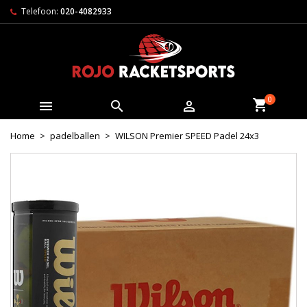
Telefoon:
020-4082933
0



Home
padelballen
WILSON Premier SPEED Padel 24x3