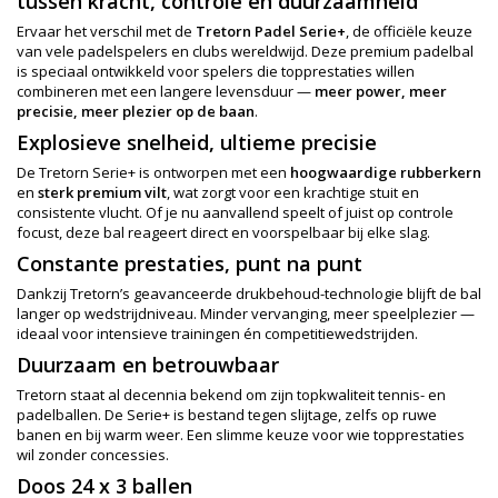
tussen kracht, controle en duurzaamheid
Ervaar het verschil met de
Tretorn Padel Serie+
, de officiële keuze
van vele padelspelers en clubs wereldwijd. Deze premium padelbal
is speciaal ontwikkeld voor spelers die topprestaties willen
combineren met een langere levensduur —
meer power, meer
precisie, meer plezier op de baan
.
Explosieve snelheid, ultieme precisie
De Tretorn Serie+ is ontworpen met een
hoogwaardige rubberkern
en
sterk premium vilt
, wat zorgt voor een krachtige stuit en
consistente vlucht. Of je nu aanvallend speelt of juist op controle
focust, deze bal reageert direct en voorspelbaar bij elke slag.
Constante prestaties, punt na punt
Dankzij Tretorn’s geavanceerde drukbehoud-technologie blijft de bal
langer op wedstrijdniveau. Minder vervanging, meer speelplezier —
ideaal voor intensieve trainingen én competitiewedstrijden.
Duurzaam en betrouwbaar
Tretorn staat al decennia bekend om zijn topkwaliteit tennis- en
padelballen. De Serie+ is bestand tegen slijtage, zelfs op ruwe
banen en bij warm weer. Een slimme keuze voor wie topprestaties
wil zonder concessies.
Doos 24 x 3 ballen