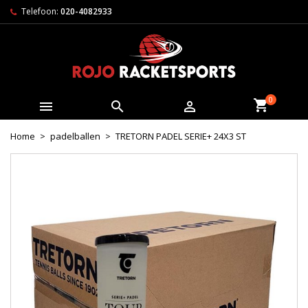
Telefoon:
020-4082933
0



Home
padelballen
TRETORN PADEL SERIE+ 24X3 ST