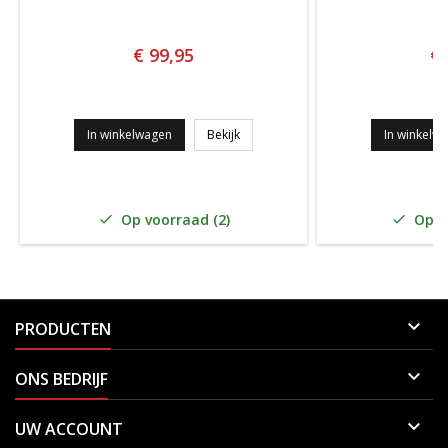
€ 99,95
€ 
OXDOG BALLEN TROLLEY
In winkelwagen
Bekijk
In winkelw
Op voorraad (2)
Op vo



PRODUCTEN

ONS BEDRIJF

UW ACCOUNT