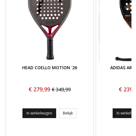
HEAD COELLO MOTION '26
ADIDAS ARR
€ 279,99
€ 239,
€ 349,99
HEAD COELLO MOTION '26
In winkelwagen
Bekijk
In winkelw