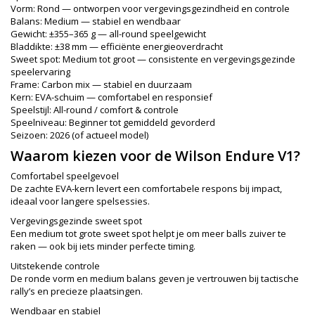
Vorm: Rond — ontworpen voor vergevingsgezindheid en controle
Balans: Medium — stabiel en wendbaar
Gewicht: ±355–365 g — all-round speelgewicht
Bladdikte: ±38 mm — efficiënte energieoverdracht
Sweet spot: Medium tot groot — consistente en vergevingsgezinde
speelervaring
Frame: Carbon mix — stabiel en duurzaam
Kern: EVA-schuim — comfortabel en responsief
Speelstijl: All-round / comfort & controle
Speelniveau: Beginner tot gemiddeld gevorderd
Seizoen: 2026 (of actueel model)
Waarom kiezen voor de Wilson Endure V1?
Comfortabel speelgevoel
De zachte EVA-kern levert een comfortabele respons bij impact,
ideaal voor langere spelsessies.
Vergevingsgezinde sweet spot
Een medium tot grote sweet spot helpt je om meer balls zuiver te
raken — ook bij iets minder perfecte timing.
Uitstekende controle
De ronde vorm en medium balans geven je vertrouwen bij tactische
rally’s en precieze plaatsingen.
Wendbaar en stabiel