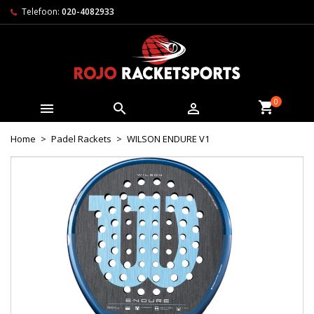
Telefoon:
020-4082933
0



Home
Padel Rackets
WILSON ENDURE V1