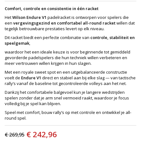
Comfort, controle en consistentie in één racket
Het
Wilson Endure V1
padelracket is ontworpen voor spelers die
een
vergevingsgezind en comfortabel all-round racket
willen dat
tegelijk betrouwbare prestaties levert op elk niveau.
Dit racket biedt een perfecte combinatie van
controle, stabiliteit en
speelgemak
,
waardoor het een ideale keuze is voor beginnende tot gemiddeld
gevorderde padelspelers die hun techniek willen verbeteren en
meer vertrouwen willen krijgen in hun slagen.
Met een royale sweet spot en een uitgebalanceerde constructie
voelt de
Endure V1
direct en stabiel aan bij elke slag — van tactische
rally’s vanaf de baseline tot gecontroleerde volleys aan het net.
Dankzij het comfortabele balgevoel kun je langere wedstrijden
spelen zonder dat je arm snel vermoeid raakt, waardoor je focus
volledig bij je spel kan blijven.
Speel met comfort, bouw rally’s op met controle en ontwikkel je all-
round spel.
€ 242,96
€ 269,95