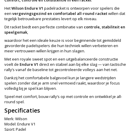
Comfort, controle en consistentie in één racket
Het
Wilson Endure V1
padelracket is ontworpen voor spelers die
een
vergevingsgezind en comfortabel all-round racket
willen dat
tegelijk betrouwbare prestaties levert op elk niveau.
Dit racket biedt een perfecte combinatie van
controle, stabiliteit en
speelgemak
,
waardoor het een ideale keuze is voor beginnende tot gemiddeld
gevorderde padelspelers die hun techniek willen verbeteren en
meer vertrouwen willen krijgen in hun slagen.
Met een royale sweet spot en een uitgebalanceerde constructie
voelt de
Endure V1
direct en stabiel aan bij elke slag — van tactische
rally’s vanaf de baseline tot gecontroleerde volleys aan het net.
Dankzij het comfortabele balgevoel kun je langere wedstrijden
spelen zonder dat je arm snel vermoeid raakt, waardoor je focus
volledig bij je spel kan blijven.
Speel met comfort, bouw rally’s op met controle en ontwikkel je all-
round spel.
Specificaties
Merk: Wilson
Model: Endure V1
Sport: Padel