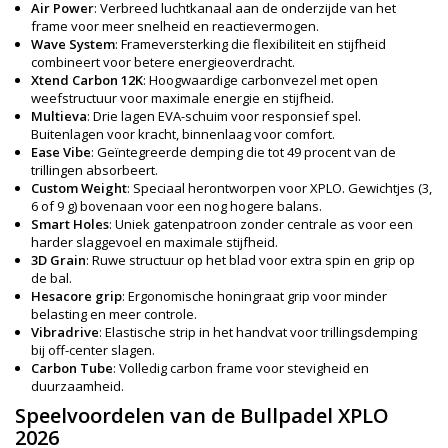
Air Power
: Verbreed luchtkanaal aan de onderzijde van het
frame voor meer snelheid en reactievermogen.
Wave System
: Frameversterking die flexibiliteit en stijfheid
combineert voor betere energieoverdracht.
Xtend Carbon 12K
: Hoogwaardige carbonvezel met open
weefstructuur voor maximale energie en stijfheid.
Multieva
: Drie lagen EVA-schuim voor responsief spel.
Buitenlagen voor kracht, binnenlaag voor comfort.
Ease Vibe
: Geïntegreerde demping die tot 49 procent van de
trillingen absorbeert.
Custom Weight
: Speciaal herontworpen voor XPLO. Gewichtjes (3,
6 of 9 g) bovenaan voor een nog hogere balans.
Smart Holes
: Uniek gatenpatroon zonder centrale as voor een
harder slaggevoel en maximale stijfheid.
3D Grain
: Ruwe structuur op het blad voor extra spin en grip op
de bal.
Hesacore grip
: Ergonomische honingraat grip voor minder
belasting en meer controle.
Vibradrive
: Elastische strip in het handvat voor trillingsdemping
bij off-center slagen.
Carbon Tube
: Volledig carbon frame voor stevigheid en
duurzaamheid.
Speelvoordelen van de Bullpadel XPLO
2026