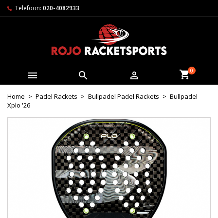
Telefoon:
020-4082933
0



Home
Padel Rackets
Bullpadel Padel Rackets
Bullpadel
Xplo '26