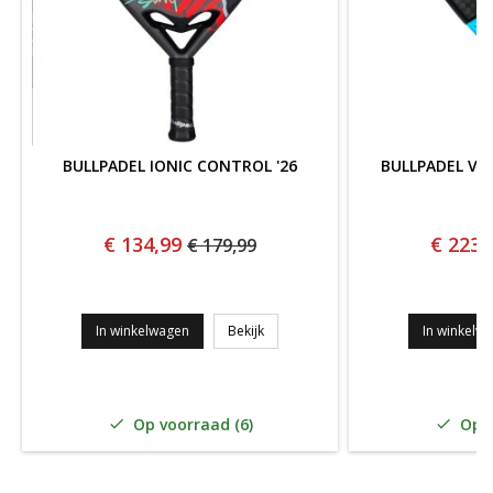
BULLPADEL IONIC CONTROL '26
BULLPADEL VER
€ 134,99
€ 223,
€ 179,99
BULLPADEL IONIC CONTROL '26
In winkelwagen
Bekijk
In winkelw
Op voorraad (6)
Op v

