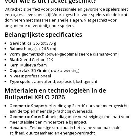
Voor wie is dit racket geschikt?
Dit racket is perfect voor professionele en gevorderde spelers met
een agressieve speelstijl. Vooral geschikt voor spelers die de lucht
domineren met smashes en snelle slagen. Niet geschikt voor
beginnende of verdedigende spelers.
Belangrijkste specificaties
Gewicht
: ca. 365 tot 375 g
Balans
: hoog (ca. 26.5 cm)
Vorm
: geometrisch (power-geoptimaliseerde diamantvorm)
Blad
: Xtend Carbon 12K
Kern
: Multieva foam
Oppervlak
: 3D Grain (ruwe afwerking)
Niveau
: professioneel
Type speler
: aanvallend, explosief, luchtgericht
Materialen en technologieën in de
Bullpadel XPLO 2026
Geometric Shape
: Verbreding op 2 en 10 uur voor meer gewicht
aan de top en meer slagkracht bij overheads.
Geometric Core
: Dubbele diagonale versteviging in het hart voor
meer stabiliteit en minder torsie bij impact.
Hexature
: Zeshoekige structuur in het frame voor maximale
stijfheid, duurzaamheid en energieoverdracht.