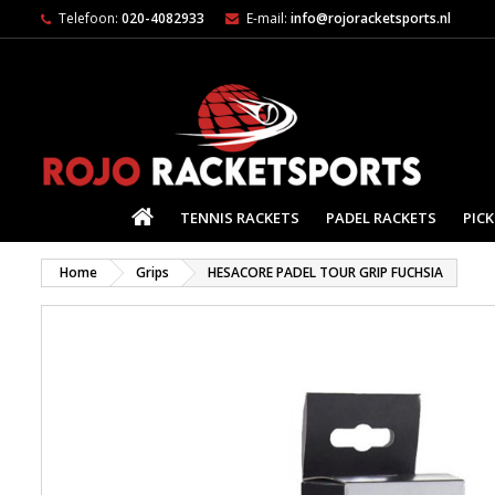
Telefoon:
020-4082933
E-mail:
info@rojoracketsports.nl
HOME
TENNIS RACKETS
PADEL RACKETS
PICK
Home
Grips
HESACORE PADEL TOUR GRIP FUCHSIA