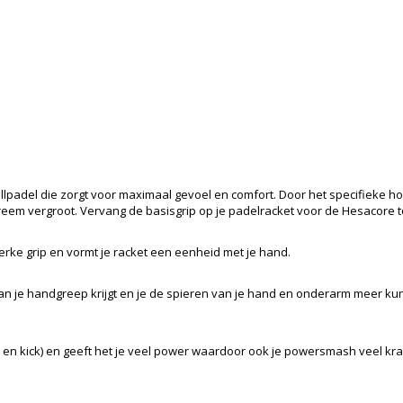
llpadel die zorgt voor maximaal gevoel en comfort. Door het specifieke ho
eem vergroot. Vervang de basisgrip op je padelracket voor de Hesacore tou
terke grip en vormt je racket een eenheid met je hand.
t van je handgreep krijgt en je de spieren van je hand en onderarm meer k
e en kick) en geeft het je veel power waardoor ook je powersmash veel krac