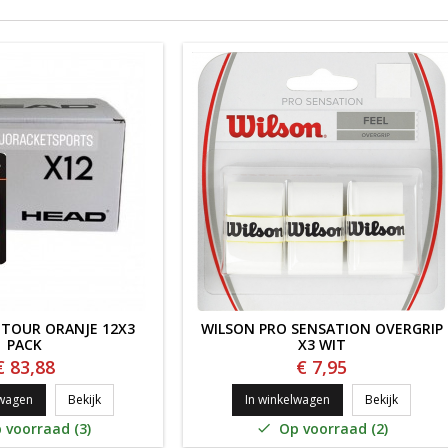
 TOUR ORANJE 12X3
WILSON PRO SENSATION OVERGRIP
PACK
X3 WIT
€ 83,88
€ 7,95
HEAD PRIME TOUR ORANJE 12x3 PACK
Wilson P
lwagen
Bekijk
In winkelwagen
Bekijk
 voorraad (3)
Op voorraad (2)
