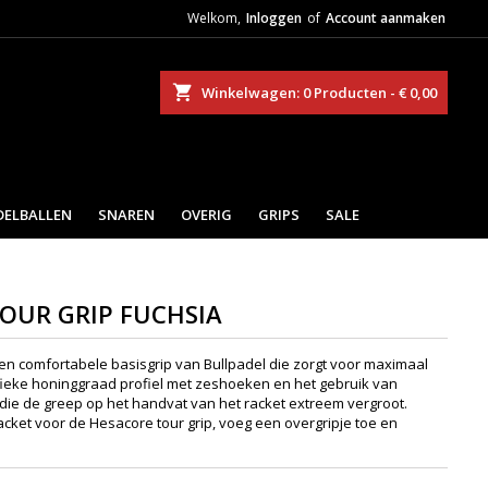
Welkom,
Inloggen
of
Account aanmaken
eken
Winkelwagen
0
Producten -
€ 0,00
DELBALLEN
SNAREN
OVERIG
GRIPS
SALE
OUR GRIP FUCHSIA
een comfortabele basisgrip van Bullpadel die zorgt voor maximaal
fieke honinggraad profiel met zeshoeken en het gebruik van
d die de greep op het handvat van het racket extreem vergroot.
acket voor de Hesacore tour grip, voeg een overgripje toe en