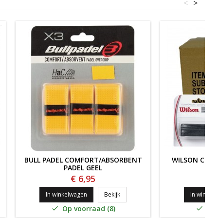
<
>
BULL PADEL COMFORT/ABSORBENT
WILSON CUSH
PADEL GEEL
CL
€ 6,95
€
ro SENSATION Overgrip x3 Wit
BULL PADEL COMFORT/ABSORBENT 
In winkelwagen
Bekijk
In winkel
Op voorraad (8)
Op 

