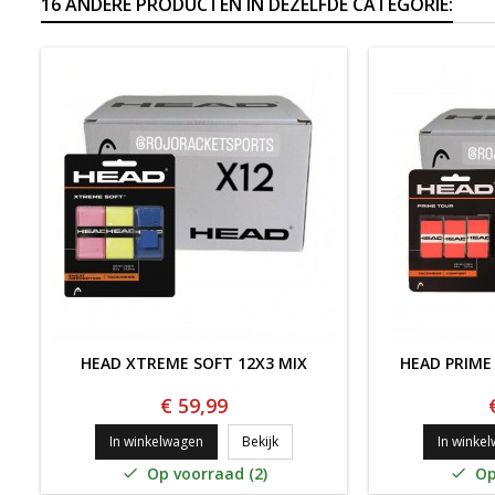
16 ANDERE PRODUCTEN IN DEZELFDE CATEGORIE:
HEAD XTREME SOFT 12X3 MIX
HEAD PRIME
€ 59,99
Head Xtreme Soft 12x3 MIX
In winkelwagen
Bekijk
In winke
Op voorraad (2)
Op

