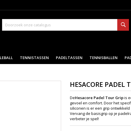
Zo
LEBALL
TENNISTASSEN
PADELTASSEN
TENNISBALLEN
PA
HESACORE PADEL T
De
Hesacore Padel Tour Grip
is 
gevoel en comfort. Door het speci
siliconen is er een grip ontwikkel
Vervang de basisgrip op je padelr
verbeter je spel!