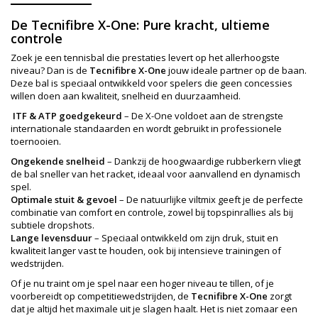
De Tecnifibre X-One: Pure kracht, ultieme
controle
Zoek je een tennisbal die prestaties levert op het allerhoogste
niveau? Dan is de
Tecnifibre X-One
jouw ideale partner op de baan.
Deze bal is speciaal ontwikkeld voor spelers die geen concessies
willen doen aan kwaliteit, snelheid en duurzaamheid.
ITF & ATP goedgekeurd
– De X-One voldoet aan de strengste
internationale standaarden en wordt gebruikt in professionele
toernooien.
Ongekende snelheid
– Dankzij de hoogwaardige rubberkern vliegt
de bal sneller van het racket, ideaal voor aanvallend en dynamisch
spel.
Optimale stuit & gevoel
– De natuurlijke viltmix geeft je de perfecte
combinatie van comfort en controle, zowel bij topspinrallies als bij
subtiele dropshots.
Lange levensduur
– Speciaal ontwikkeld om zijn druk, stuit en
kwaliteit langer vast te houden, ook bij intensieve trainingen of
wedstrijden.
Of je nu traint om je spel naar een hoger niveau te tillen, of je
voorbereidt op competitiewedstrijden, de
Tecnifibre X-One
zorgt
dat je altijd het maximale uit je slagen haalt. Het is niet zomaar een