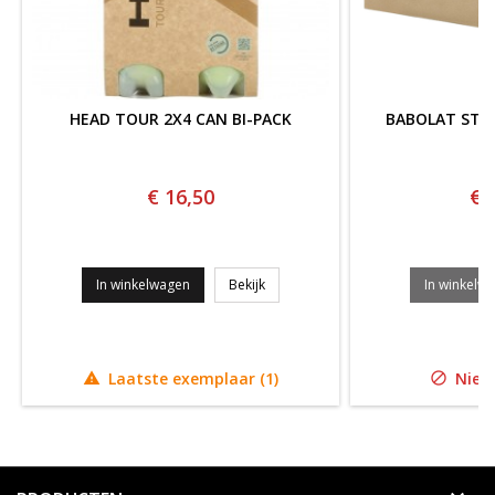
HEAD TOUR 2X4 CAN BI-PACK
BABOLAT STA
S
€ 16,50
€ 
HEAD TOUR 2x4 CAN BI-PACK
In winkelwagen
Bekijk
In winkelw
Laatste exemplaar (1)
Niet 

