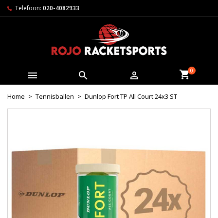
Telefoon:
020-4082933
0



Home
Tennisballen
Dunlop Fort TP All Court 24x3 ST