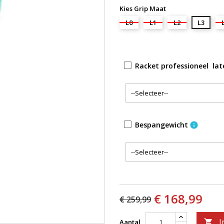
Kies Grip Maat
L0
L1
L2
L3
Racket professioneel la
Bespangewicht
info
€ 168,99
€ 259,99
I
Aantal
