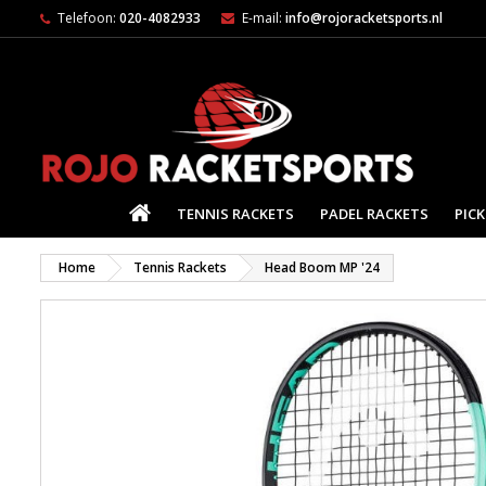
Telefoon:
020-4082933
E-mail:
info@rojoracketsports.nl
HOME
TENNIS RACKETS
PADEL RACKETS
PICK
Home
Tennis Rackets
Head Boom MP '24