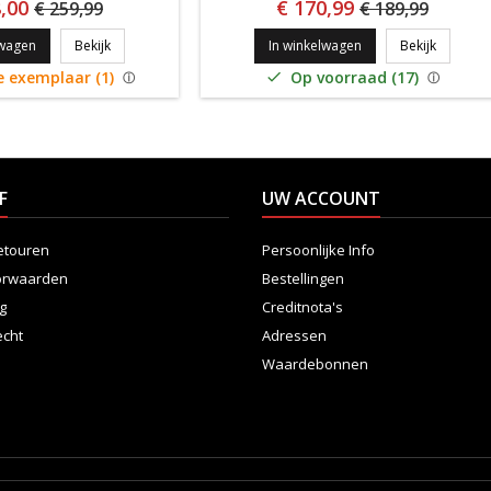
,00
€ 170,99
€ 259,99
€ 189,99
HEAD ARTHUR ASHE COMPETITION "special edition"
TECNIFBR
lwagen
Bekijk
In winkelwagen
Bekijk
 exemplaar (1)
Op voorraad (17)

F
UW ACCOUNT
etouren
Persoonlijke Info
orwaarden
Bestellingen
ng
Creditnota's
echt
Adressen
Waardebonnen