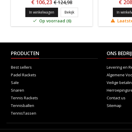
€ 106,23
€ 208
€ 124,98
WILSON CLASH 26 V3
In winkelwagen
Bekijk
In winke
Op voorraad (6)
Laatste


PRODUCTEN
ONS BEDRIJ
Best sellers
Levering en R
Padel Rackets
Algemene Vo
Sale
Veilige betali
Snaren
Herroepingsr
Tennis Rackets
Contact us
Tennisballen
Sitemap
TennisTassen