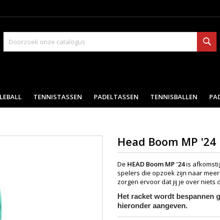
Zo
LEBALL
TENNISTASSEN
PADELTASSEN
TENNISBALLEN
PA
Head Boom MP '24
De
HEAD Boom MP '24
is afkomstig
spelers die opzoek zijn naar meer s
zorgen ervoor dat jij je over niet
Het racket wordt bespannen ge
hieronder aangeven.