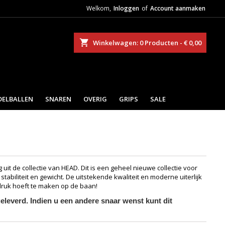
Welkom,
Inloggen
of
Account aanmaken
eken
Winkelwagen
0
Producten -
€ 0,00
DELBALLEN
SNAREN
OVERIG
GRIPS
SALE
 uit de collectie van HEAD. Dit is een geheel nieuwe collectie voor
tabiliteit en gewicht. De uitstekende kwaliteit en moderne uiterlijk
s druk hoeft te maken op de baan!
leverd. Indien u een andere snaar wenst kunt dit