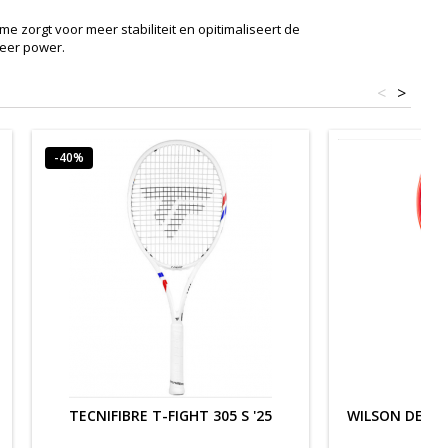
 zorgt voor meer stabiliteit en opitimaliseert de
meer power.
<
>
-40%
TECNIFIBRE T-FIGHT 305 S '25
WILSON DEFYER