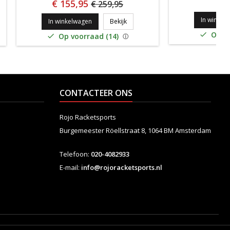
€
€ 155,95
€ 259,95
In winkel
E FIRE 255
TECNIFIBRE T-FIGHT 305 S '25
In winkelwagen
Bekijk
Op vo

Op voorraad (14)

CONTACTEER ONS
Rojo Racketsports
Burgemeester Röellstraat 8,
1064 BM Amsterdam
Telefoon:
020-4082933
E-mail:
info@rojoracketsports.nl