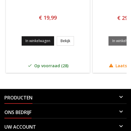
€ 19,99
€ 29,
FALKE TE4 DAMES TENNISSOKKEN WI
In winkelwagen
Bekijk
In winkelw
Op voorraad (28)
Laatste



PRODUCTEN

ONS BEDRIJF

UW ACCOUNT