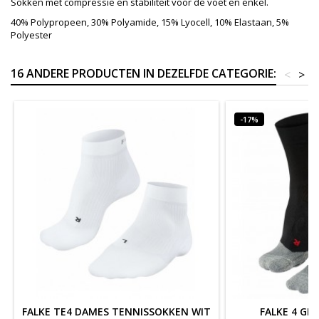
Sokken met compressie en stabiliteit voor de voet en enkel.
40% Polypropeen, 30% Polyamide, 15% Lyocell, 10% Elastaan, 5%
Polyester
16 ANDERE PRODUCTEN IN DEZELFDE CATEGORIE:
<
>
-17%
FALKE TE4 DAMES TENNISSOKKEN WIT
FALKE 4 GR