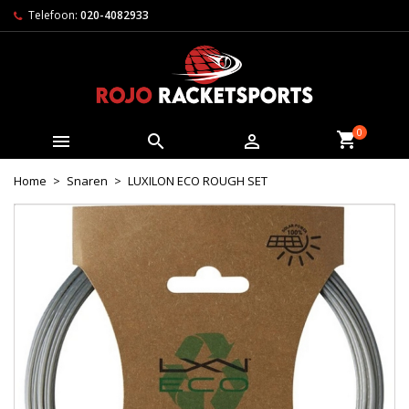
Telefoon:
020-4082933
0



Home
Snaren
LUXILON ECO ROUGH SET