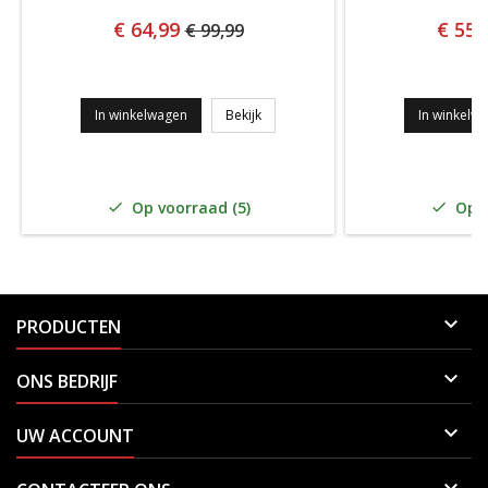
€ 64,99
€ 55,
€ 99,99
Head Tour Padel Racketbag ORANJE 
In winkelwagen
Bekijk
In winkelw
Op voorraad (5)
Op v



PRODUCTEN

ONS BEDRIJF

UW ACCOUNT