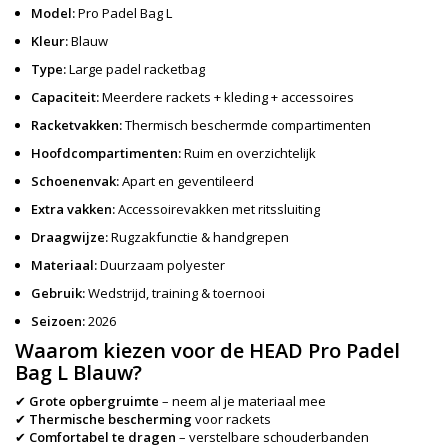
Model:
Pro Padel Bag L
Kleur:
Blauw
Type:
Large padel racketbag
Capaciteit:
Meerdere rackets + kleding + accessoires
Racketvakken:
Thermisch beschermde compartimenten
Hoofdcompartimenten:
Ruim en overzichtelijk
Schoenenvak:
Apart en geventileerd
Extra vakken:
Accessoirevakken met ritssluiting
Draagwijze:
Rugzakfunctie & handgrepen
Materiaal:
Duurzaam polyester
Gebruik:
Wedstrijd, training & toernooi
Seizoen:
2026
Waarom kiezen voor de
HEAD Pro Padel
Bag L Blauw
?
✔
Grote opbergruimte
– neem al je materiaal mee
✔
Thermische bescherming
voor rackets
✔
Comfortabel te dragen
– verstelbare schouderbanden