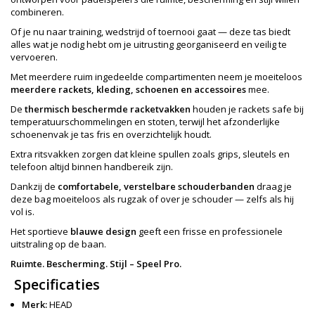
combineren.
Of je nu naar training, wedstrijd of toernooi gaat — deze tas biedt
alles wat je nodig hebt om je uitrusting georganiseerd en veilig te
vervoeren.
Met meerdere ruim ingedeelde compartimenten neem je moeiteloos
meerdere rackets, kleding, schoenen en accessoires
mee.
De
thermisch beschermde racketvakken
houden je rackets safe bij
temperatuurschommelingen en stoten, terwijl het afzonderlijke
schoenenvak je tas fris en overzichtelijk houdt.
Extra ritsvakken zorgen dat kleine spullen zoals grips, sleutels en
telefoon altijd binnen handbereik zijn.
Dankzij de
comfortabele, verstelbare schouderbanden
draag je
deze bag moeiteloos als rugzak of over je schouder — zelfs als hij
vol is.
Het sportieve
blauwe design
geeft een frisse en professionele
uitstraling op de baan.
Ruimte. Bescherming. Stijl – Speel Pro.
Specificaties
Merk:
HEAD