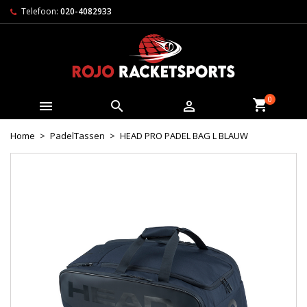
Telefoon:
020-4082933
0



Home
PadelTassen
HEAD PRO PADEL BAG L BLAUW