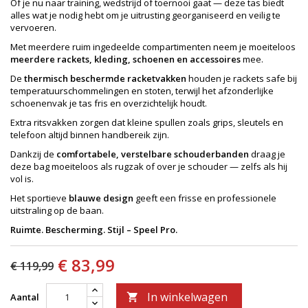
Of je nu naar training, wedstrijd of toernooi gaat — deze tas biedt
alles wat je nodig hebt om je uitrusting georganiseerd en veilig te
vervoeren.
Met meerdere ruim ingedeelde compartimenten neem je moeiteloos
meerdere rackets, kleding, schoenen en accessoires
mee.
De
thermisch beschermde racketvakken
houden je rackets safe bij
temperatuurschommelingen en stoten, terwijl het afzonderlijke
schoenenvak je tas fris en overzichtelijk houdt.
Extra ritsvakken zorgen dat kleine spullen zoals grips, sleutels en
telefoon altijd binnen handbereik zijn.
Dankzij de
comfortabele, verstelbare schouderbanden
draag je
deze bag moeiteloos als rugzak of over je schouder — zelfs als hij
vol is.
Het sportieve
blauwe design
geeft een frisse en professionele
uitstraling op de baan.
Ruimte. Bescherming. Stijl – Speel Pro.
€ 83,99
€ 119,99
In winkelwagen
Aantal
