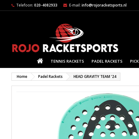
Telefoon:
020-4082933
E-mail:
info@rojoracketsports.nl
HOME
TENNIS RACKETS
PADEL RACKETS
PICK
Home
Padel Rackets
HEAD GRAVITY TEAM '24