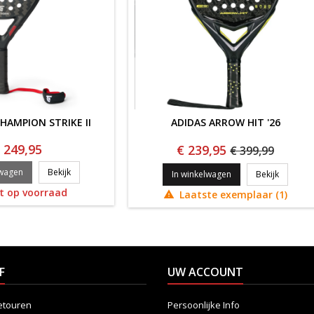
HAMPION STRIKE II
ADIDAS ARROW HIT '26
 249,95
€ 239,95
€ 399,99
Tretorn Champion Strike II
lwagen
Bekijk
ADIDAS 
In winkelwagen
Bekijk
t op voorraad
Laatste exemplaar (1)

F
UW ACCOUNT
etouren
Persoonlijke Info