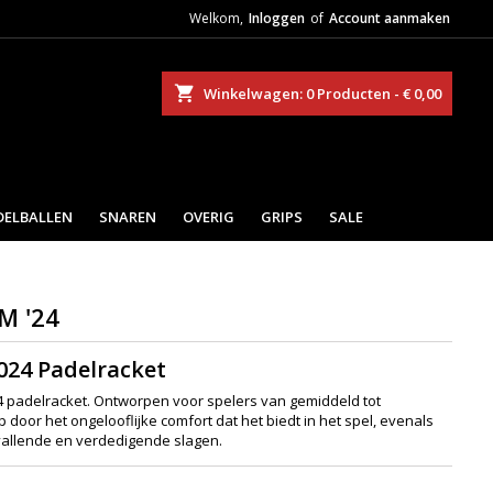
Welkom,
Inloggen
of
Account aanmaken
eken
Winkelwagen
0
Producten -
€ 0,00
DELBALLEN
SNAREN
OVERIG
GRIPS
SALE
M '24
024 Padelracket
4 padelracket. Ontworpen voor spelers van gemiddeld tot
p door het ongelooflijke comfort dat het biedt in het spel, evenals
vallende en verdedigende slagen.