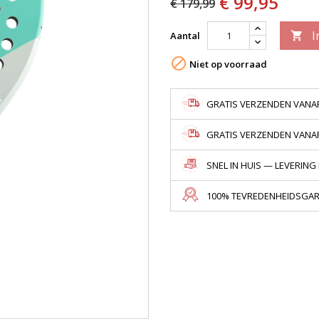
€ 99,95
€ 179,99
I
Aantal


Niet op voorraad
GRATIS VERZENDEN VANAF
GRATIS VERZENDEN VANAF 
SNEL IN HUIS — LEVERING
100% TEVREDENHEIDSGARA