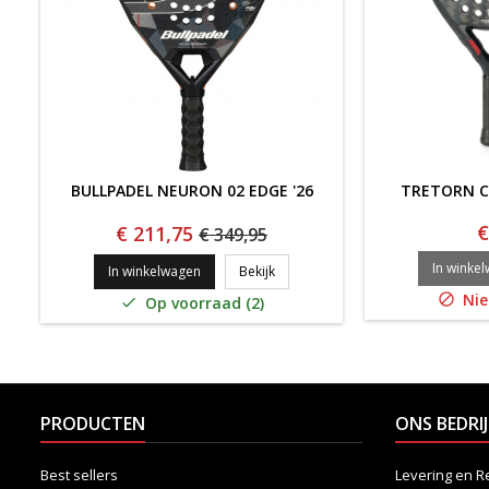
BULLPADEL NEURON 02 EDGE '26
TRETORN C
€
€ 211,75
€ 349,95
In winke
Bullpadel Neuron 02 Edge '26
In winkelwagen
Bekijk
Nie

Op voorraad (2)

PRODUCTEN
ONS BEDRIJ
Best sellers
Levering en R