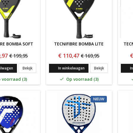
BRE BOMBA SOFT
TECNIFIBRE BOMBA LITE
TEC
,97
€ 110,47
€
€ 199,95
€ 169,95
TECNIFIBRE BOMBA SOFT
TECNIFIBRE BOMB
elwagen
Bekijk
In winkelwagen
Bekijk
I
 voorraad (3)
Op voorraad (3)

NIEUW