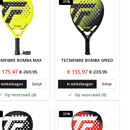
%
-35%
NIFIBRE BOMBA MAX
TECNIFIBRE BOMBA SPEED
 175,47
€ 155,97
€ 269,95
€ 239,95
our '24
TECNIFIBRE BOMBA MAX
TECNIFIBR
n winkelwagen
Bekijk
In winkelwagen
Bekijk
Op voorraad (6)
Op voorraad (6)


%
-35%