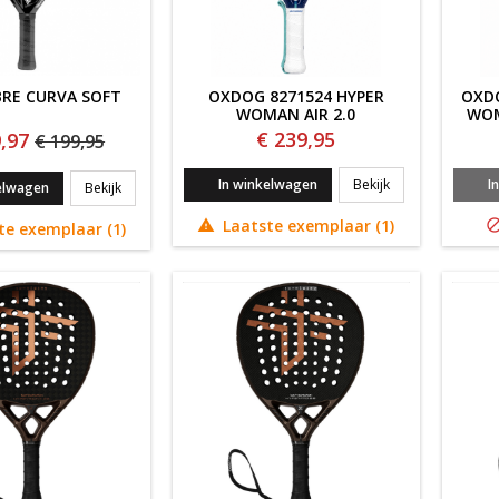
BRE CURVA SOFT
OXDOG 8271524 HYPER
OXDO
WOMAN AIR 2.0
WOM
€ 239,95
,97
€ 199,95
Oxdog 8271524 
In winkelwagen
Bekijk
I
Tecnifibre Curva Soft
elwagen
Bekijk
Laatste exemplaar (1)

te exemplaar (1)