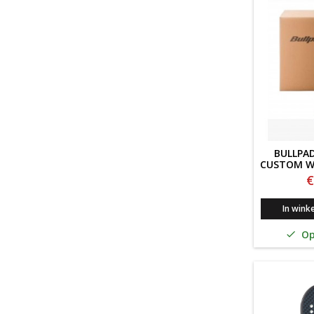
BULLPA
CUSTOM W
€
In wink
Op
