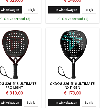
€ 329,00
€ 249,00
ltimate Pro
Oxdog 8261512 Ultimate Pro Smash
Oxdog 8261
n winkelwagen
Bekijk
In winkelwagen
Bekijk
Op voorraad (3)
Op voorraad (4)


G 8261513 ULTIMATE
OXDOG 8261516 ULTIMATE
PRO LIGHT
NXT-GEN
€ 319,00
€ 179,00
ltimate Tour X
Oxdog 8261513 Ultimate Pro Light
Oxdog 8261
n winkelwagen
Bekijk
In winkelwagen
Bekijk