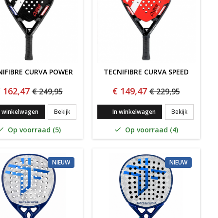
NIFIBRE CURVA POWER
TECNIFIBRE CURVA SPEED
 162,47
€ 149,47
€ 249,95
€ 229,95
A LITE
Tecnifibre Curva POWER
Tecnifibre
n winkelwagen
Bekijk
In winkelwagen
Bekijk
Op voorraad (5)
Op voorraad (4)


NIEUW
NIEUW