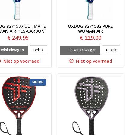
G 8271507 ULTIMATE
OXDOG 8271532 PURE
AN AIR HES-CARBON
WOMAN AIR
€ 249,95
€ 229,00
HYPER WOMAN AIR 2.0
Oxdog 8271507 ULTIMATE WOMAN AIR HES-CARBON
Oxdog 827
n winkelwagen
Bekijk
In winkelwagen
Bekijk
Niet op voorraad
Niet op voorraad


NIEUW