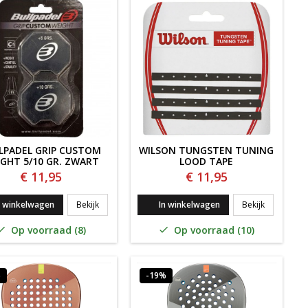
LPADEL GRIP CUSTOM
WILSON TUNGSTEN TUNING
GHT 5/10 GR. ZWART
LOOD TAPE
€ 11,95
€ 11,95
tor Custom Weight Zwart
Bullpadel Grip Custom Weight 5/10 Gr. Zwart
WILSON TU
n winkelwagen
Bekijk
In winkelwagen
Bekijk
Op voorraad (8)
Op voorraad (10)


%
-19%