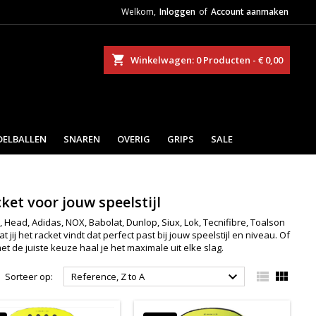
Welkom,
Inloggen
of
Account aanmaken
eken
Winkelwagen
0
Producten -
€ 0,00
DELBALLEN
SNAREN
OVERIG
GRIPS
SALE
ket voor jouw speelstijl
Head, Adidas, NOX, Babolat, Dunlop, Siux, Lok, Tecnifibre, Toalson
jij het racket vindt dat perfect past bij jouw speelstijl en niveau. Of
 de juiste keuze haal je het maximale uit elke slag.



Sorteer op:
Reference, Z to A