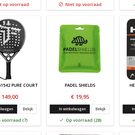
t op voorraad
Niet op voorraad

1542 PURE COURT
PADEL SHIELDS
HE
 149,00
€ 19,95
Oxdog 8261542 Pure Court
PADEL SHIELDS
elwagen
Bekijk
In winkelwagen
Bekijk
I
 voorraad (7)
Op voorraad (28)
