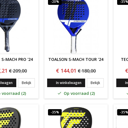
-20%
-35
S-MACH PRO '24
TOALSON S-MACH TOUR '24
TEC
,21
€ 144,01
€
€ 209,00
€ 180,00
Toalson S-Mach PRO '24
Toalson S-Mach T
elwagen
Bekijk
In winkelwagen
Bekijk
I
 voorraad (2)
Op voorraad (2)

-35%
-35