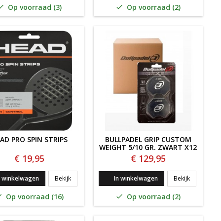
Op voorraad (3)
Op voorraad (2)


AD PRO SPIN STRIPS
BULLPADEL GRIP CUSTOM
WEIGHT 5/10 GR. ZWART X12
€ 19,95
€ 129,95
Head Pro Spin Strips
Bullpadel 
n winkelwagen
Bekijk
In winkelwagen
Bekijk
Op voorraad (16)
Op voorraad (2)

