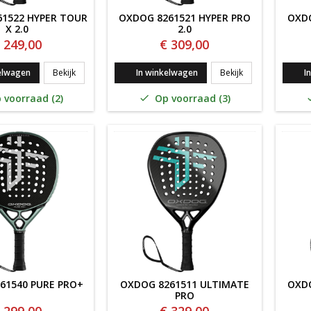
1522 HYPER TOUR
OXDOG 8261521 HYPER PRO
OXDO
X 2.0
2.0
 249,00
€ 309,00
Oxdog 8261522 Hyper Tour x 2.0
Oxdog 8261521 H
elwagen
Bekijk
In winkelwagen
Bekijk
I
 voorraad (2)
Op voorraad (3)

61540 PURE PRO+
OXDOG 8261511 ULTIMATE
OXDO
PRO