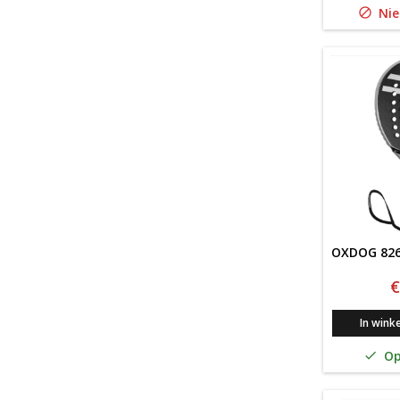
Nie

OXDOG 826
€
In wink
Op
