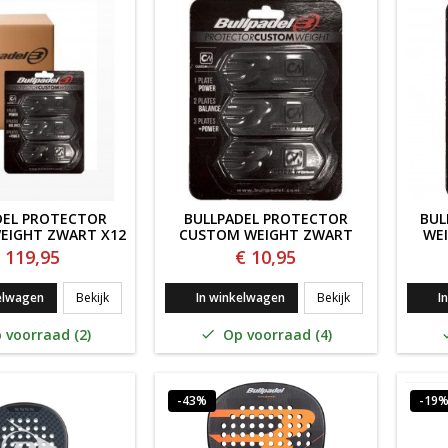
DEL PROTECTOR
BULLPADEL PROTECTOR
BUL
EIGHT ZWART X12
CUSTOM WEIGHT ZWART
WEI
 119,95
€ 10,95
Bullpadel Protector Custom Weight Zwart x12
Bullpadel Protec
elwagen
Bekijk
In winkelwagen
Bekijk
I
 voorraad (2)
Op voorraad (4)

-43%
-19