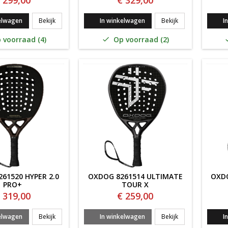
 299,00
€ 329,00
Oxdog 8261540 Pure Pro+
Oxdog 8261511 U
elwagen
Bekijk
In winkelwagen
Bekijk
I
 voorraad (4)
Op voorraad (2)

61520 HYPER 2.0
OXDOG 8261514 ULTIMATE
OXDO
PRO+
TOUR X
 319,00
€ 259,00
Oxdog 8261520 Hyper 2.0 Pro+
Oxdog 8261514 U
elwagen
Bekijk
In winkelwagen
Bekijk
I