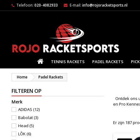
Telefoon:
020-4082933
E-mail:
info@rojoracketsports.nl
HOME
TENNIS RACKETS
PADEL RACKETS
PICK
Home
Padel Rackets
FILTEREN OP
Ontdek ons u
Merk
en Pro Kennex.
ADIDAS
(12)
Babolat
(3)
Er zijn 187 pr
Head
(5)
LÕK
(6)