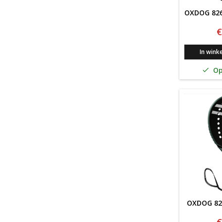
OXDOG 826
€
In wink
Op

OXDOG 82