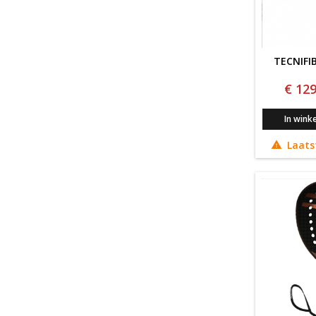
TECNIFI
€ 129
In wink
Laats
