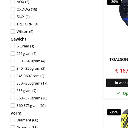
-20%
NOX
(2)
OXDOG
(18)
SIUX
(1)
TRETORN
(8)
Wilson
(6)
Gewicht
6 Gram
(1)
255gram
(1)
TOALSON 
330 - 340gram
(4)
340 - 350gram
(3)
€ 167
345-360Gram
(9)
In wink
350 - 360gram
(17)
355gram
(7)
Op

360 - 370gram
(30)
360-375gram
(62)
-35%
Vorm
365gram
(2)
Diamant
(60)
370gram
(4)
Druppel
(33)