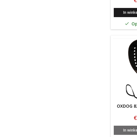
€
In wink
Op

OXDOG 82
€
In wink