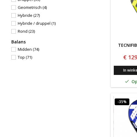
Geometrisch
(4)
Hybride
(27)
Hybride / druppel
(1)
Rond
(23)
Balans
TECNIFI
Midden
(74)
€ 129
Top
(71)
In wink
Op

-35%