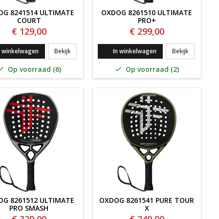
G 8241514 ULTIMATE
OXDOG 8261510 ULTIMATE
COURT
PRO+
€ 129,00
€ 299,00
yper pro 2.0
Oxdog 8241514 Ultimate Court
Oxdog 8261
n winkelwagen
Bekijk
In winkelwagen
Bekijk
Op voorraad (6)
Op voorraad (2)


G 8261512 ULTIMATE
OXDOG 8261541 PURE TOUR
PRO SMASH
X