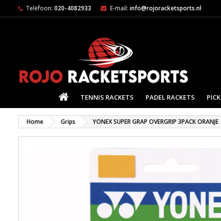
Telefoon:
020-4082933
E-mail:
info@rojoracketsports.nl
HOME
TENNIS RACKETS
PADEL RACKETS
PICK
Home
Grips
YONEX SUPER GRAP OVERGRIP 3PACK ORANJE