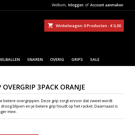
Welkom,
Inloggen
of
Account aanmaken
eken
Winkelwagen
0
Producten -
€ 0,00
DELBALLEN
SNAREN
OVERIG
GRIPS
SALE
 OVERGRIP 3PACK ORANJE
 betere overgrippen. Deze grip zorgt ervoor dat zweet wordt
oog blijven en je betere grip houdt op het racket. Daarnaast is
nger mee.