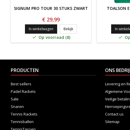
SIGNUM PRO TOUR 30 STUKS ZWART
TOALSON E
€ 29,99
SIGNUM PRO TOUR 30 STUKS ZWA
In winkelwagen
Bekijk
In winke
Op voorraad (8)
Op


PRODUCTEN
ONS BEDRIJ
Best sellers
Levering en R
Padel Rackets
Algemene Vo
Sale
Veilige betali
Snaren
Herroepingsr
Tennis Rackets
Contact us
Tennisballen
Sitemap
TennisTassen