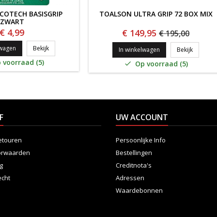
COTECH BASISGRIP
TOALSON ULTRA GRIP 72 BOX MIX
ZWART
€ 4,99
€ 149,95
€ 195,00
RT
TOALSON ECOTECH BASISGRIP ZWART
lwagen
Bekijk
TOALSON
In winkelwagen
Bekijk
 voorraad (5)
Op voorraad (5)

F
UW ACCOUNT
etouren
Persoonlijke Info
orwaarden
Bestellingen
ng
Creditnota's
echt
Adressen
Waardebonnen