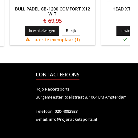
BULL PADEL GB-1200 COMFORT X12
HEAD XTREM
WIT
€ 69,95
€
BULL PADEL GB-1200 COMFORT X1
In winkelwagen
Bekijk
In winkel
 ULTRA GRIP 72 BOX MIX
Laatste exemplaar (1)
Op v


CONTACTEER ONS
Rojo Racketsports
Burgemeester Röellstraat 8,
1064 BM Amsterdam
Telefoon:
020-4082933
E-mail:
info@rojoracketsports.nl