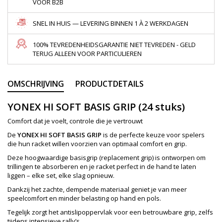
VOOR B2B
SNEL IN HUIS — LEVERING BINNEN 1 À 2 WERKDAGEN
100% TEVREDENHEIDSGARANTIE NIET TEVREDEN - GELD
TERUG ALLEEN VOOR PARTICULIEREN
OMSCHRIJVING
PRODUCTDETAILS
YONEX HI SOFT BASIS GRIP (24 stuks)
Comfort dat je voelt, controle die je vertrouwt
De
YONEX HI SOFT BASIS GRIP
is de perfecte keuze voor spelers
die hun racket willen voorzien van optimaal comfort en grip.
Deze hoogwaardige basisgrip (replacement grip) is ontworpen om
trillingen te absorberen en je racket perfect in de hand te laten
liggen – elke set, elke slag opnieuw.
Dankzij het zachte, dempende materiaal geniet je van meer
speelcomfort en minder belasting op hand en pols.
Tegelijk zorgt het antislipoppervlak voor een betrouwbare grip, zelfs
tijdens intensieve rally’s.