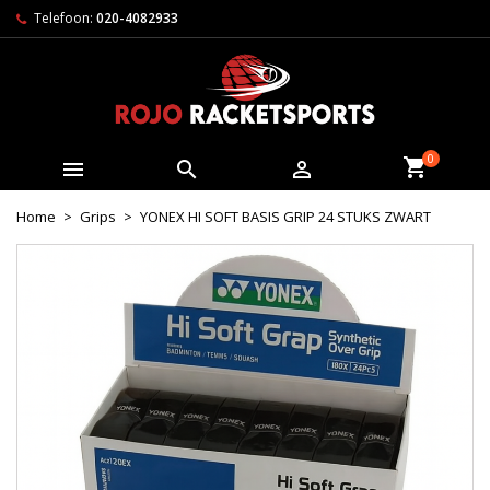
Telefoon:
020-4082933
0



Home
Grips
YONEX HI SOFT BASIS GRIP 24 STUKS ZWART