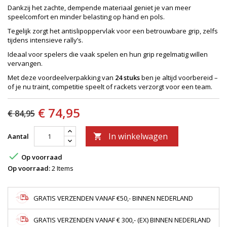
Dankzij het zachte, dempende materiaal geniet je van meer
speelcomfort en minder belasting op hand en pols.
Tegelijk zorgt het antislipoppervlak voor een betrouwbare grip, zelfs
tijdens intensieve rally’s.
Ideaal voor spelers die vaak spelen en hun grip regelmatig willen
vervangen.
Met deze voordeelverpakking van
24 stuks
ben je altijd voorbereid –
of je nu traint, competitie speelt of rackets verzorgt voor een team.
€ 74,95
€ 84,95
In winkelwagen
Aantal


Op voorraad
Op voorraad:
2 Items
GRATIS VERZENDEN VANAF €50,- BINNEN NEDERLAND
GRATIS VERZENDEN VANAF € 300,- (EX) BINNEN NEDERLAND