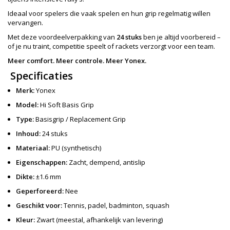
Ideaal voor spelers die vaak spelen en hun grip regelmatig willen
vervangen.
Met deze voordeelverpakking van
24 stuks
ben je altijd voorbereid –
of je nu traint, competitie speelt of rackets verzorgt voor een team.
Meer comfort. Meer controle. Meer Yonex.
Specificaties
Merk:
Yonex
Model:
Hi Soft Basis Grip
Type:
Basisgrip / Replacement Grip
Inhoud:
24 stuks
Materiaal:
PU (synthetisch)
Eigenschappen:
Zacht, dempend, antislip
Dikte:
±1.6 mm
Geperforeerd:
Nee
Geschikt voor:
Tennis, padel, badminton, squash
Kleur:
Zwart (meestal, afhankelijk van levering)