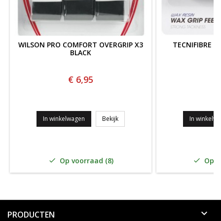
WILSON PRO COMFORT OVERGRIP X3
TECNIFIBRE W
BLACK
Z
€ 6,95
€
Wilson Pro Comfort Overgrip x3 BL
In winkelwagen
Bekijk
In winkelw
Op voorraad (8)
Op vo



PRODUCTEN