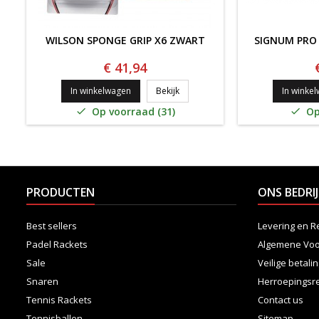
WILSON SPONGE GRIP X6 ZWART
SIGNUM PRO 
€ 41,94
WILSON SPONGE GRIP x6 ZWART
In winkelwagen
Bekijk
In winke
Op voorraad (31)
Op


PRODUCTEN
ONS BEDRIJ
Best sellers
Levering en R
Padel Rackets
Algemene Vo
Sale
Veilige betali
Snaren
Herroepingsr
Tennis Rackets
Contact us
Tennisballen
Sitemap