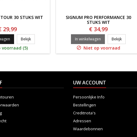
TOUR 30 STUKS WIT
SIGNUM PRO PERFORMANCE 30
STUKS WIT
€ 29,99
€ 34,99
SIGNUM PRO TOUR 30 STUKS WIT
SIGNUM 
lwagen
Bekijk
In winkelwagen
Bekijk
 voorraad (5)
Niet op voorraad

F
UW ACCOUNT
etouren
Persoonlijke Info
orwaarden
Bestellingen
ng
Creditnota's
echt
Adressen
Waardebonnen