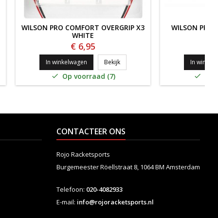
WILSON PRO COMFORT OVERGRIP X3
WILSON PRO 
WHITE
6
€ 6,95
€
PRO PERFORMANCE 30 STUKS WIT
Wilson Pro Comfort Overgrip x3 W
In winkelwagen
Bekijk
In winkel
Op voorraad (7)
Op v


CONTACTEER ONS
Rojo Racketsports
Burgemeester Röellstraat 8,
1064 BM Amsterdam
Telefoon:
020-4082933
E-mail:
info@rojoracketsports.nl