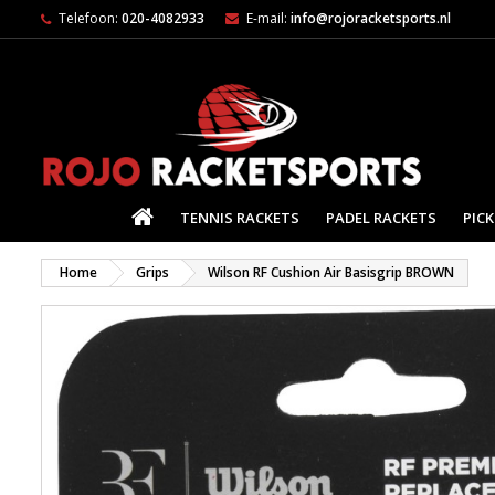
Telefoon:
020-4082933
E-mail:
info@rojoracketsports.nl
HOME
TENNIS RACKETS
PADEL RACKETS
PICK
Home
Grips
Wilson RF Cushion Air Basisgrip BROWN