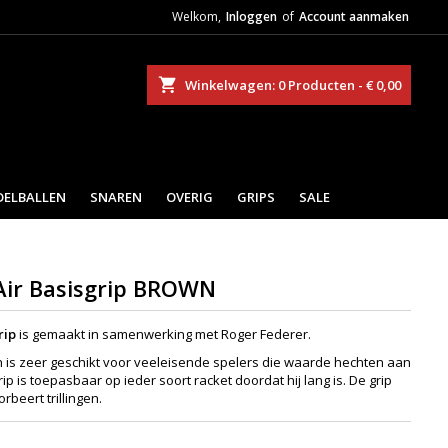
Welkom,
Inloggen
of
Account aanmaken
eken
Winkelwagen
0
Producten -
€ 0,00
DELBALLEN
SNAREN
OVERIG
GRIPS
SALE
Air Basisgrip BROWN
rip
is gemaakt in samenwerking met Roger Federer.
 is zeer geschikt voor veeleisende spelers die waarde hechten aan
 is toepasbaar op ieder soort racket doordat hij lang is. De grip
orbeert trillingen.