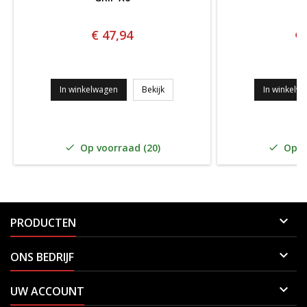
€ 47,94
€ 
Wilson Cushion Aire perforated grip
In winkelwagen
Bekijk
In winkelw
Op voorraad (20)
Op vo



PRODUCTEN

ONS BEDRIJF

UW ACCOUNT