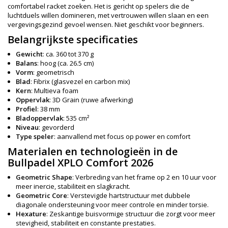
comfortabel racket zoeken. Het is gericht op spelers die de
luchtduels willen domineren, met vertrouwen willen slaan en een
vergevingsgezind gevoel wensen. Niet geschikt voor beginners.
Belangrijkste specificaties
Gewicht
: ca. 360 tot 370 g
Balans
: hoog (ca. 26.5 cm)
Vorm
: geometrisch
Blad
: Fibrix (glasvezel en carbon mix)
Kern
: Multieva foam
Oppervlak
: 3D Grain (ruwe afwerking)
Profiel
: 38 mm
Bladoppervlak
: 535 cm²
Niveau
: gevorderd
Type speler
: aanvallend met focus op power en comfort
Materialen en technologieën in de
Bullpadel XPLO Comfort 2026
Geometric Shape
: Verbreding van het frame op 2 en 10 uur voor
meer inercie, stabiliteit en slagkracht.
Geometric Core
: Verstevigde hartstructuur met dubbele
diagonale ondersteuning voor meer controle en minder torsie.
Hexature
: Zeskantige buisvormige structuur die zorgt voor meer
stevigheid, stabiliteit en constante prestaties.