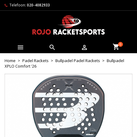
Telefoon:
020-4082933
0



Home
Padel Rackets
Bullpadel Padel Rackets
Bullpadel
XPLO Comfort '26