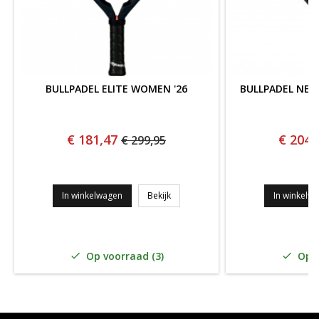
BULLPADEL ELITE WOMEN '26
BULLPADEL NEU
€ 181,47
€ 204,
€ 299,95
BULLPADEL ELITE WOMEN '26
In winkelwagen
Bekijk
In winkelw
Op voorraad (3)
Op v

