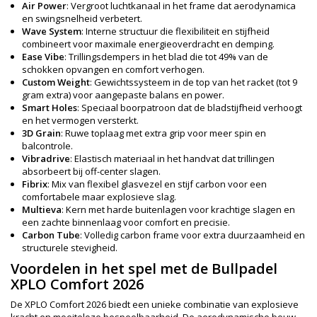
Air Power
: Vergroot luchtkanaal in het frame dat aerodynamica
en swingsnelheid verbetert.
Wave System
: Interne structuur die flexibiliteit en stijfheid
combineert voor maximale energieoverdracht en demping.
Ease Vibe
: Trillingsdempers in het blad die tot 49% van de
schokken opvangen en comfort verhogen.
Custom Weight
: Gewichtssysteem in de top van het racket (tot 9
gram extra) voor aangepaste balans en power.
Smart Holes
: Speciaal boorpatroon dat de bladstijfheid verhoogt
en het vermogen versterkt.
3D Grain
: Ruwe toplaag met extra grip voor meer spin en
balcontrole.
Vibradrive
: Elastisch materiaal in het handvat dat trillingen
absorbeert bij off-center slagen.
Fibrix
: Mix van flexibel glasvezel en stijf carbon voor een
comfortabele maar explosieve slag.
Multieva
: Kern met harde buitenlagen voor krachtige slagen en
een zachte binnenlaag voor comfort en precisie.
Carbon Tube
: Volledig carbon frame voor extra duurzaamheid en
structurele stevigheid.
Voordelen in het spel met de Bullpadel
XPLO Comfort 2026
De XPLO Comfort 2026 biedt een unieke combinatie van explosieve