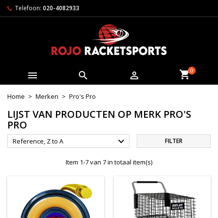
Telefoon:
020-4082933
0



Home
Merken
Pro's Pro
LIJST VAN PRODUCTEN OP MERK PRO'S
PRO

Reference, Z to A
FILTER
Item 1-7 van 7 in totaal item(s)