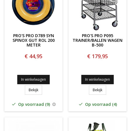
PRO'S PRO D789 SYN
PRO'S PRO P095
SPINOX GUT ROL 200
TRAINER/BALLEN WAGEN
METER
B-500
€ 44,95
€ 179,95
In winkelwagen
In winkelwagen
PRO'S PRO D789 SYN SPINOX GUT ROL 200 Meter
PRO'S PRO P095 
Bekijk
Bekijk
Op voorraad (9)
Op voorraad (4)

