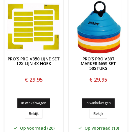
PRO'S PRO V350 LIJNE SET
PRO'S PRO V397
12X LIJN 4X HOEK
MARKERINGS SET
50STUKS
€ 29,95
€ 29,95
In winkelwagen
In winkelwagen
PRO'S PRO V350 LIJNE SET 12x LIJN 4x HOEK
PRO'S PRO V397 M
Bekijk
Bekijk
Op voorraad (20)
Op voorraad (10)

